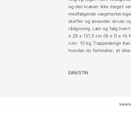
og den kræver ikke meget ved
medfølgende vægmonteringsuds
skaffer og anvender skruer og 
rådgivning. Læs og følg hver
x 29 x 131,5 cm (B x D x H) 
rum: 10 kg Trappedesign Kan
hvordan du forhindrer, at dine
EAN/GTIN
Varen