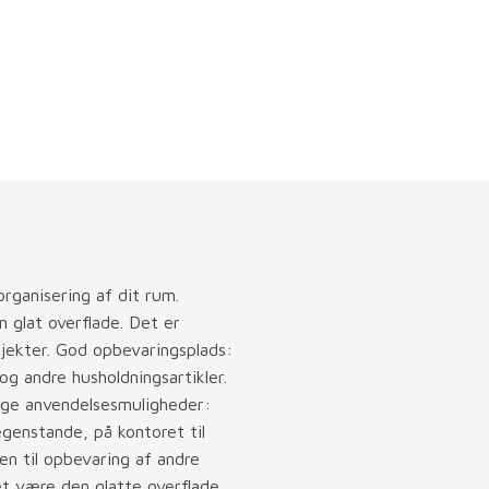
rganisering af dit rum.
n glat overflade. Det er
projekter. God opbevaringsplads:
g andre husholdningsartikler.
ange anvendelsesmuligheder:
genstande, på kontoret til
en til opbevaring af andre
t være den glatte overflade,