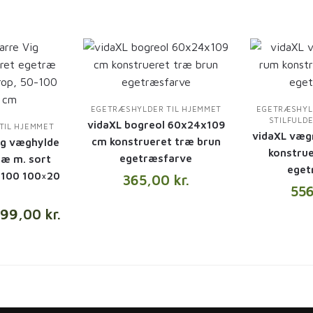
EGETRÆSHYLDER TIL HJEMMET
EGETRÆSHYL
STILFULD
vidaXL bogreol 60x24x109
TIL HJEMMET
vidaXL væg
cm konstrueret træ brun
ig væghylde
konstrue
egetræsfarve
ræ m. sort
eget
-100 100×20
365,00
kr.
55
899,00
kr.