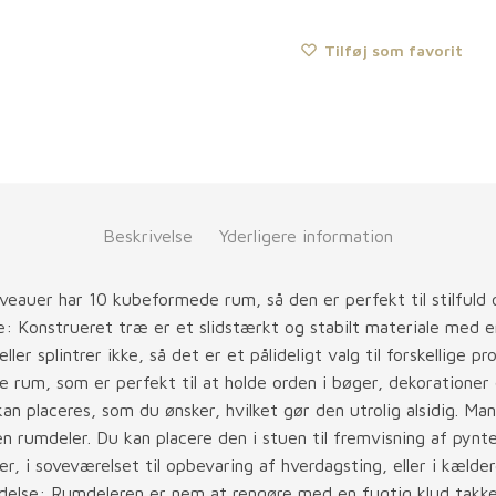
Tilføj som favorit
Beskrivelse
Yderligere information
veauer har 10 kubeformede rum, så den er perfekt til stilfuld o
e: Konstrueret træ er et slidstærkt og stabilt materiale med e
ler splintrer ikke, så det er et pålideligt valg til forskellige 
rum, som er perfekt til at holde orden i bøger, dekorationer o
kan placeres, som du ønsker, hvilket gør den utrolig alsidig. M
 rumdeler. Du kan placere den i stuen til fremvisning af pynte
, i soveværelset til opbevaring af hverdagsting, eller i kælder
ldelse: Rumdeleren er nem at rengøre med en fugtig klud takke