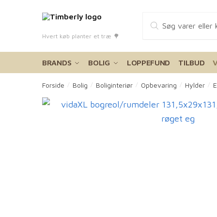
Skip
Skip
Products
to
to
search
navigation
content
Hvert køb planter et træ 🌳
BRANDS
BOLIG
LOPPEFUND
TILBUD
Forside
Bolig
Boliginteriør
Opbevaring
Hylder
E
/
/
/
/
/