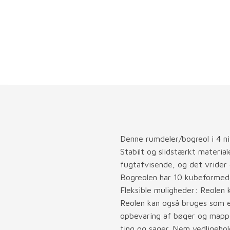
Denne rumdeler/bogreol i 4 ni
Stabilt og slidstærkt material
fugtafvisende, og det vrider el
Bogreolen har 10 kubeformede 
Fleksible muligheder: Reolen 
Reolen kan også bruges som en
opbevaring af bøger og mapper
ting og sager. Nem vedligeho