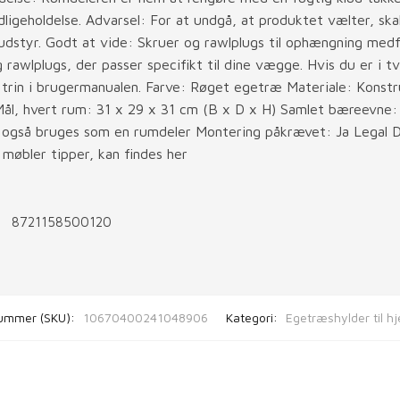
ligeholdelse. Advarsel: For at undgå, at produktet vælter, sk
tyr. Godt at vide: Skruer og rawlplugs til ophængning medføl
rawlplugs, der passer specifikt til dine vægge. Hvis du er i tvi
t trin i brugermanualen. Farve: Røget egetræ Materiale: Konst
Mål, hvert rum: 31 x 29 x 31 cm (B x D x H) Samlet bæreevne
 også bruges som en rumdeler Montering påkrævet: Ja Legal D
 møbler tipper, kan findes her
8721158500120
ummer (SKU):
10670400241048906
Kategori:
Egetræshylder til 