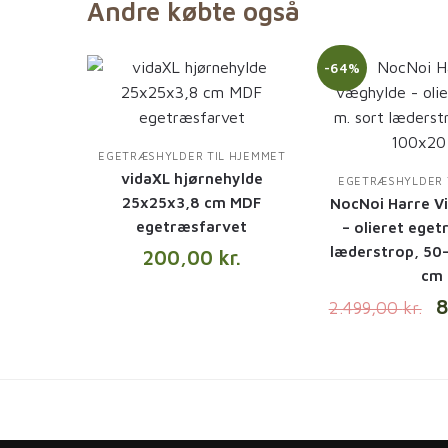
Andre købte også
-64%
EGETRÆSHYLDER TIL HJEMMET
vidaXL hjørnehylde
EGETRÆSHYLDER 
25x25x3,8 cm MDF
NocNoi Harre V
egetræsfarvet
– olieret eget
læderstrop, 50
200,00
kr.
cm
2.499,00
kr.