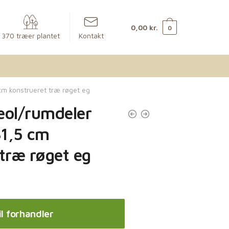
0,00
kr.
0
370 træer plantet
Kontakt
cm konstrueret træ røget eg
eol/rumdeler
1,5 cm
 træ røget eg
il forhandler