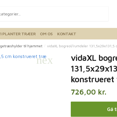
VI PLANTER TRÆER
OM OS
KONTAKT
getræshylder til hjemmet
vidaXL bogreol/rumdeler 131,5x29x131,5 
/
vidaXL bogr
131,5x29x13
konstrueret
726,00
kr.
Gå t