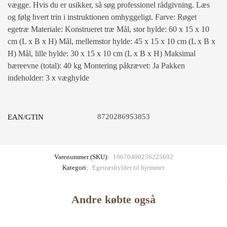
vægge. Hvis du er usikker, så søg professionel rådgivning. Læs
og følg hvert trin i instruktionen omhyggeligt. Farve: Røget
egetræ Materiale: Konstrueret træ Mål, stor hylde: 60 x 15 x 10
cm (L x B x H) Mål, mellemstor hylde: 45 x 15 x 10 cm (L x B x
H) Mål, lille hylde: 30 x 15 x 10 cm (L x B x H) Maksimal
bæreevne (total): 40 kg Montering påkrævet: Ja Pakken
indeholder: 3 x væghylde
8720286953853
EAN/GTIN
Varenummer (SKU):
10670400236225692
Kategori:
Egetræshylder til hjemmet
Andre købte også