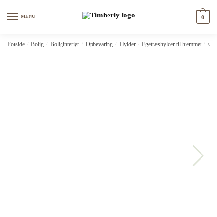
Skip
Skip
to
to
MENU
0
navigation
content
Forside
/
Bolig
/
Boliginteriør
/
Opbevaring
/
Hylder
/
Egetræshylder til hjemmet
/
vid