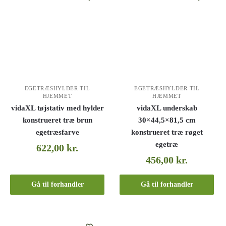
EGETRÆSHYLDER TIL
EGETRÆSHYLDER TIL
HJEMMET
HJEMMET
vidaXL tøjstativ med hylder
vidaXL underskab
konstrueret træ brun
30×44,5×81,5 cm
egetræsfarve
konstrueret træ røget
egetræ
622,00
kr.
456,00
kr.
Gå til forhandler
Gå til forhandler