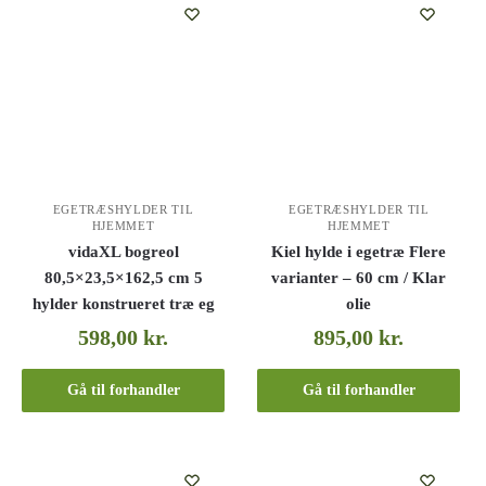
EGETRÆSHYLDER TIL
EGETRÆSHYLDER TIL
HJEMMET
HJEMMET
vidaXL bogreol
Kiel hylde i egetræ Flere
80,5×23,5×162,5 cm 5
varianter – 60 cm / Klar
hylder konstrueret træ eg
olie
598,00
kr.
895,00
kr.
Gå til forhandler
Gå til forhandler