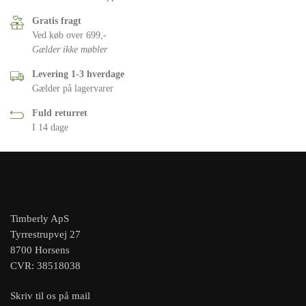
Gratis fragt
Ved køb over 699,-
Gælder ikke møbler
Levering 1-3 hverdage
Gælder på lagervarer
Fuld returret
I 14 dage
Timberly ApS
Tyrrestrupvej 27
8700 Horsens
CVR: 38518038
Skriv til os på mail