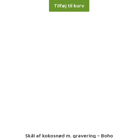
Tilføj til kurv
P
Å
T
I
L
B
U
D
Skål af kokosnød m. gravering – Boho