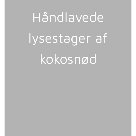
D
Håndlavede
lysestager af
kokosnød