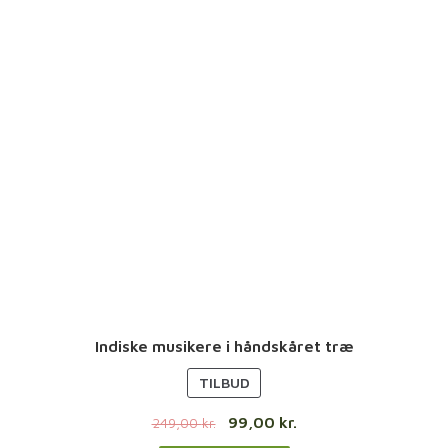
L
B
U
D
Indiske musikere i håndskåret træ
V
TILBUD
A
99,00
kr.
249,00
kr.
R
E