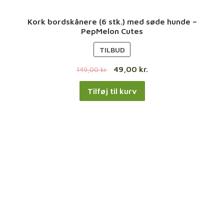
Kork bordskånere (6 stk.) med søde hunde –
PepMelon Cutes
V
TILBUD
A
49,00
kr.
149,00
kr.
R
E
Tilføj til kurv
P
Å
T
I
L
B
U
D