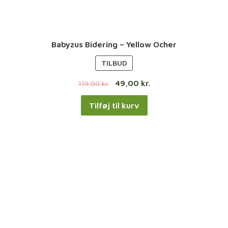
Babyzus Bidering – Yellow Ocher
V
TILBUD
A
49,00
kr.
119,00
kr.
R
E
Tilføj til kurv
P
Å
T
I
L
B
U
D