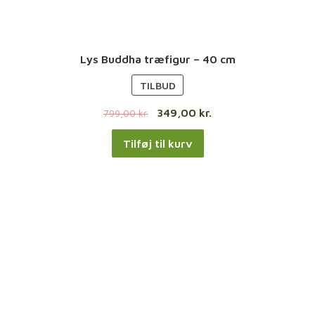
Lys Buddha træfigur – 40 cm
V
TILBUD
A
349,00
kr.
799,00
kr.
R
E
Tilføj til kurv
P
Å
T
I
L
B
U
D