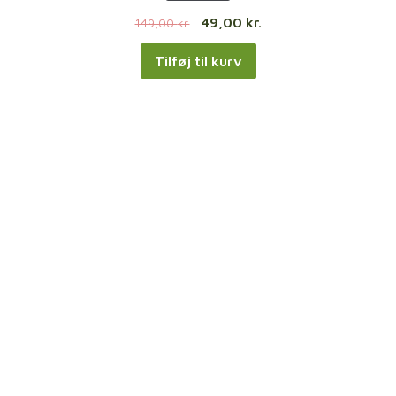
A
49,00
kr.
149,00
kr.
R
E
Tilføj til kurv
P
Å
T
I
L
B
U
D