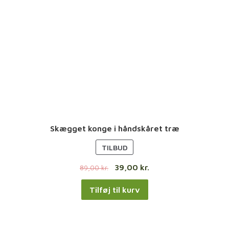
Skægget konge i håndskåret træ
V
TILBUD
A
39,00
kr.
89,00
kr.
R
E
Tilføj til kurv
P
Å
T
I