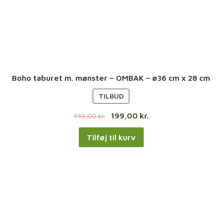
Boho taburet m. mønster – OMBAK – ø36 cm x 28 cm
V
TILBUD
A
199,00
kr.
449,00
kr.
R
E
Tilføj til kurv
P
Å
T
I
L
B
U
D