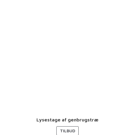
D
Lysestage af genbrugstræ
V
TILBUD