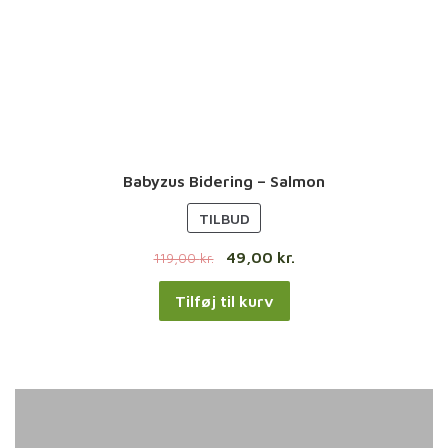
Babyzus Bidering – Salmon
V
TILBUD
A
49,00
kr.
119,00
kr.
R
E
Tilføj til kurv
P
Å
T
I
L
B
U