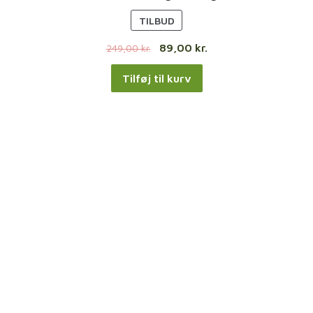
V
TILBUD
A
89,00
kr.
249,00
kr.
R
E
Tilføj til kurv
P
Å
T
I
L
B
U
D