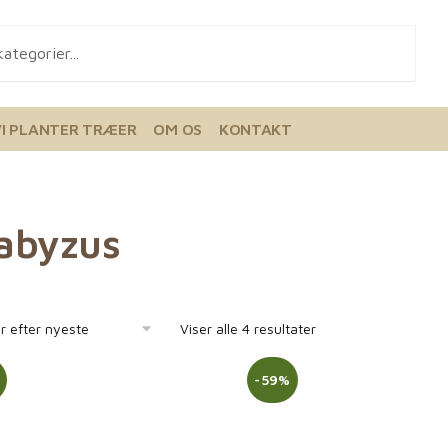
VI PLANTER TRÆER
OM OS
KONTAKT
abyzus
Viser alle 4 resultater
%
-59%