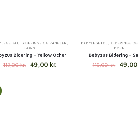
,
,
,
YLEGETØJ
BIDERINGE OG RANGLER
BABYLEGETØJ
BIDERINGE O
BØRN
BØRN
byzus Bidering – Yellow Ocher
Babyzus Bidering – S
49,00
kr.
49,0
119,00
kr.
119,00
kr.