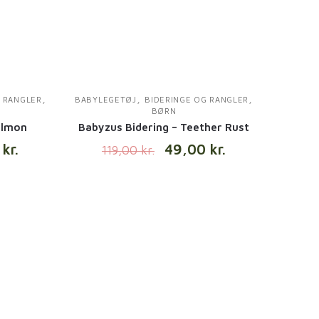
,
,
,
G RANGLER
BABYLEGETØJ
BIDERINGE OG RANGLER
BØRN
almon
Babyzus Bidering – Teether Rust
0
kr.
49,00
kr.
119,00
kr.