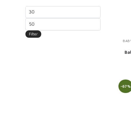
Filter
BAB
Ba
-67%