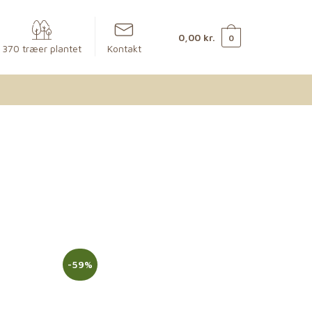
0,00
kr.
0
370 træer plantet
Kontakt
-59%