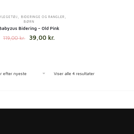
,
,
YLEGETØJ
BIDERINGE OG RANGLER
BØRN
Babyzus Bidering – Old Pink
39,00
kr.
119,00
kr.
Viser alle 4 resultater