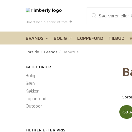
Skip
Skip
Products
to
to
search
navigation
content
Hvert køb planter et træ 🌳
BRANDS
BOLIG
LOPPEFUND
TILBUD
Forside
Brands
Babyzus
/
/
KATEGORIER
B
Bolig
Børn
Køkken
Loppefund
Outdoor
-59
FILTRER EFTER PRIS