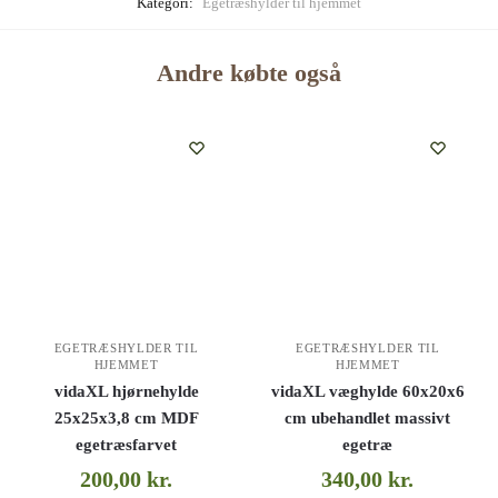
Kategori:
Egetræshylder til hjemmet
Andre købte også
EGETRÆSHYLDER TIL
EGETRÆSHYLDER TIL
HJEMMET
HJEMMET
vidaXL hjørnehylde
vidaXL væghylde 60x20x6
25x25x3,8 cm MDF
cm ubehandlet massivt
egetræsfarvet
egetræ
200,00
kr.
340,00
kr.