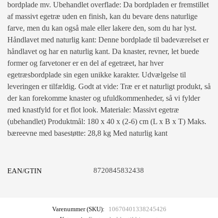
bordplade mv. Ubehandlet overflade: Da bordpladen er fremstillet
af massivt egetræ uden en finish, kan du bevare dens naturlige
farve, men du kan også male eller lakere den, som du har lyst.
Håndlavet med naturlig kant: Denne bordplade til badeværelset er
håndlavet og har en naturlig kant. Da knaster, revner, let buede
former og farvetoner er en del af egetræet, har hver
egetræsbordplade sin egen unikke karakter. Udvælgelse til
leveringen er tilfældig. Godt at vide: Træ er et naturligt produkt, så
der kan forekomme knaster og ufuldkommenheder, så vi fylder
med knastfyld for et flot look. Materiale: Massivt egetræ
(ubehandlet) Produktmål: 180 x 40 x (2-6) cm (L x B x T) Maks.
bæreevne med basestøtte: 28,8 kg Med naturlig kant
8720845832438
EAN/GTIN
Varenummer (SKU):
10670401338245426