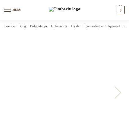
Skip
Skip
to
to
MENU
0
navigation
content
Forside
/
Bolig
/
Boliginteriør
/
Opbevaring
/
Hylder
/
Egetræshylder til hjemmet
/
vid