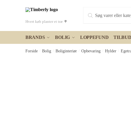
Skip
Skip
Products
to
to
search
navigation
content
Hvert køb planter et træ 🌳
BRANDS
BOLIG
LOPPEFUND
TILBU
Forside
/
Bolig
/
Boliginteriør
/
Opbevaring
/
Hylder
/
Egetr