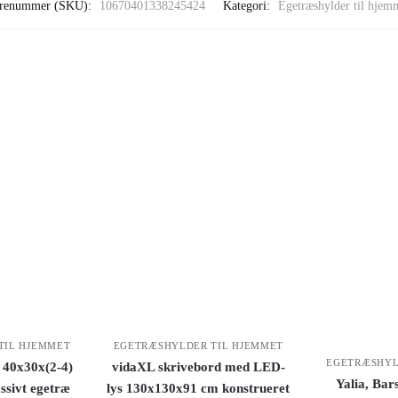
renummer (SKU):
10670401338245424
Kategori:
Egetræshylder til hjem
TIL HJEMMET
EGETRÆSHYLDER TIL HJEMMET
EGETRÆSHYL
 40x30x(2-4)
vidaXL skrivebord med LED-
Yalia, Bars
ssivt egetræ
lys 130x130x91 cm konstrueret