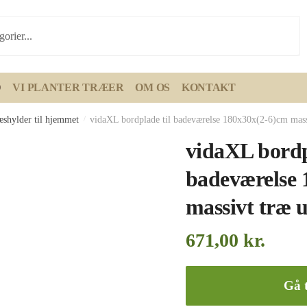
D
VI PLANTER TRÆER
OM OS
KONTAKT
æshylder til hjemmet
/
vidaXL bordplade til badeværelse 180x30x(2-6)cm mass
vidaXL bordp
badeværelse 
massivt træ 
671,00
kr.
Gå t