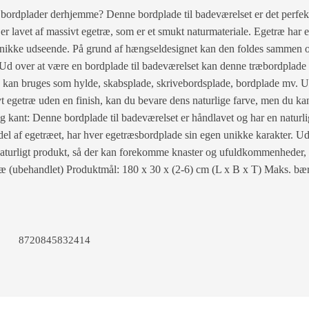
 bordplader derhjemme? Denne bordplade til badeværelset er det perfek
er lavet af massivt egetræ, som er et smukt naturmateriale. Egetræ har
s unikke udseende. På grund af hængseldesignet kan den foldes sammen 
Ud over at være en bordplade til badeværelset kan denne træbordplade
en kan bruges som hylde, skabsplade, skrivebordsplade, bordplade mv. 
vt egetræ uden en finish, kan du bevare dens naturlige farve, men du ka
g kant: Denne bordplade til badeværelset er håndlavet og har en naturlig
del af egetræet, har hver egetræsbordplade sin egen unikke karakter. Ud
 naturligt produkt, så der kan forekomme knaster og ufuldkommenheder, s
træ (ubehandlet) Produktmål: 180 x 30 x (2-6) cm (L x B x T) Maks. bæ
8720845832414