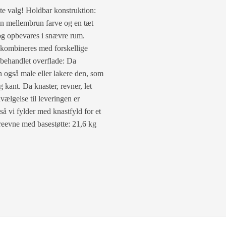
te valg! Holdbar konstruktion:
 en mellembrun farve og en tæt
og opbevares i snævre rum.
 kombineres med forskellige
Ubehandlet overflade: Da
n også male eller lakere den, som
 kant. Da knaster, revner, let
vælgelse til leveringen er
å vi fylder med knastfyld for et
reevne med basestøtte: 21,6 kg