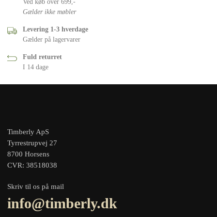
Ved køb over 699,-
Gælder ikke møbler
Levering 1-3 hverdage
Gælder på lagervarer
Fuld returret
I 14 dage
Timberly ApS
Tyrrestrupvej 27
8700 Horsens
CVR: 38518038
Skriv til os på mail
info@timberly.dk