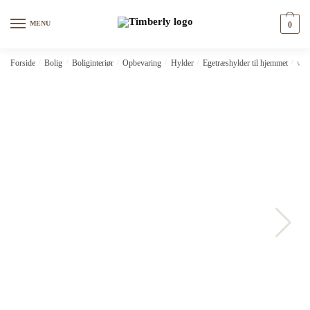
Skip
Skip
to
to
MENU
0
navigation
content
Forside
/
Bolig
/
Boliginteriør
/
Opbevaring
/
Hylder
/
Egetræshylder til hjemmet
/
vid