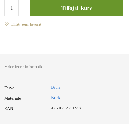
Kork
Tilføj til kurv
bordskånere
(6
stk.)
Tilføj som favorit
med
søde
hunde
-
PepMelon
Cutes
Yderligere information
antal
Brun
Farve
Kork
Materiale
4260685980288
EAN