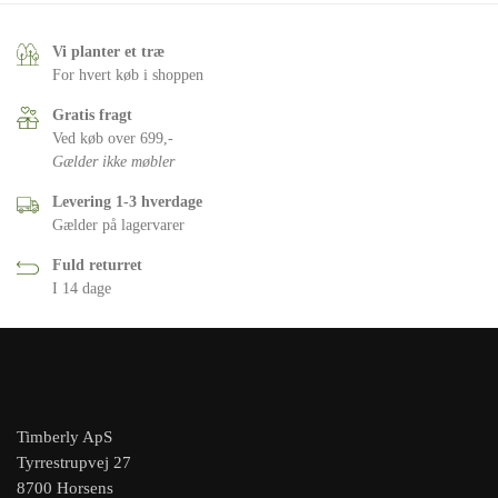
Vi planter et træ
For hvert køb i shoppen
Gratis fragt
Ved køb over 699,-
Gælder ikke møbler
Levering 1-3 hverdage
Gælder på lagervarer
Fuld returret
I 14 dage
Timberly ApS
Tyrrestrupvej 27
8700 Horsens