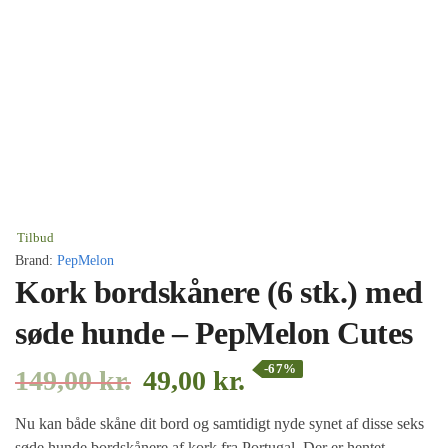
Tilbud
Brand:
PepMelon
Kork bordskånere (6 stk.) med
søde hunde – PepMelon Cutes
-67%
149,00
kr.
49,00
kr.
Nu kan både skåne dit bord og samtidigt nyde synet af disse seks
søde hunde bordskånere af kork fra Portugal. Der er hentet