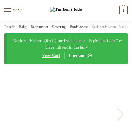
Skip
Skip
to
to
MENU
1
navigation
content
Forside
/
Bolig
/
Boliginteriør
/
Servering
/
Bordskånere
/
Kork bordskånere (6 stk.) 
“Kork bordskånere (6 stk.) med søde hunde – PepMelon Cutes” er
blevet tilføjet til din kurv.
View Cart
Checkout