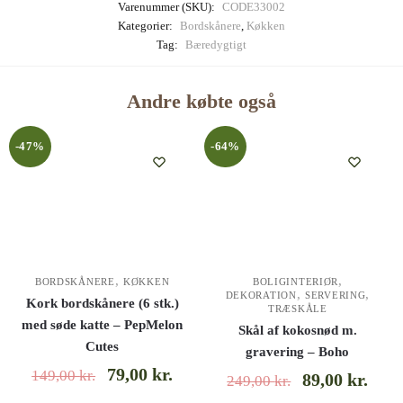
Varenummer (SKU):
CODE33002
Kategorier:
Bordskånere
,
Køkken
Tag:
Bæredygtigt
Andre købte også
-47%
-64%
,
,
BORDSKÅNERE
KØKKEN
BOLIGINTERIØR
,
,
DEKORATION
SERVERING
Kork bordskånere (6 stk.)
TRÆSKÅLE
med søde katte – PepMelon
Skål af kokosnød m.
Cutes
gravering – Boho
79,00
kr.
149,00
kr.
89,00
kr.
249,00
kr.