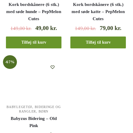
Kork bordskånere (6 stk.)
Kork bordskånere (6 stk.)
med søde hunde – PepMelon
med søde katte – PepMelon
Cutes
Cutes
49,00
kr.
79,00
kr.
149,00
kr.
149,00
kr.
Tilføj til kurv
Tilføj til kurv
-67%
,
BABYLEGETØJ
BIDERINGE OG
,
RANGLER
BØRN
Babyzus Bidering – Old
Pink