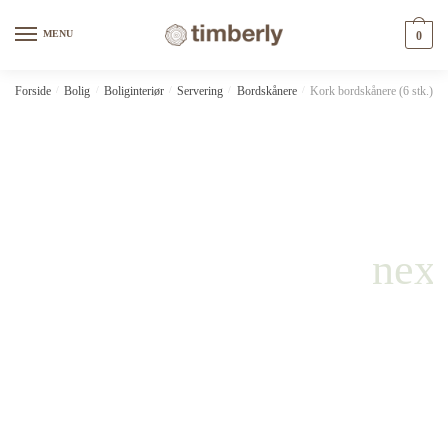
Skip
Skip
to
to
MENU
0
navigation
content
Forside
/
Bolig
/
Boliginteriør
/
Servering
/
Bordskånere
/
Kork bordskånere (6 stk.) m