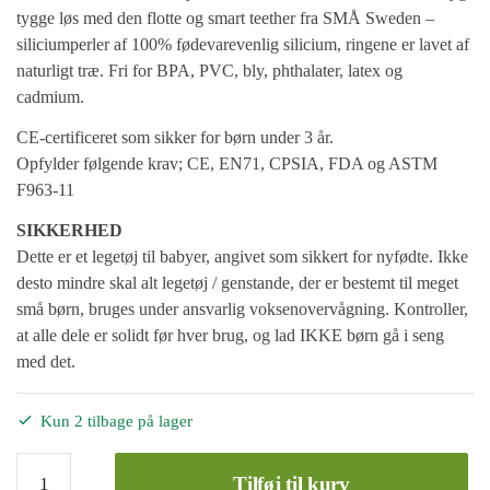
tygge løs med den flotte og smart teether fra SMÅ Sweden –
siliciumperler af 100% fødevarevenlig silicium, ringene er lavet af
naturligt træ. Fri for BPA, PVC, bly, phthalater, latex og
cadmium.
CE-certificeret som sikker for børn under 3 år.
Opfylder følgende krav; CE, EN71, CPSIA, FDA og ASTM
F963-11
SIKKERHED
Dette er et legetøj til babyer, angivet som sikkert for nyfødte. Ikke
desto mindre skal alt legetøj / genstande, der er bestemt til meget
små børn, bruges under ansvarlig voksenovervågning. Kontroller,
at alle dele er solidt før hver brug, og lad IKKE børn gå i seng
med det.
Kun 2 tilbage på lager
Økologisk
Tilføj til kurv