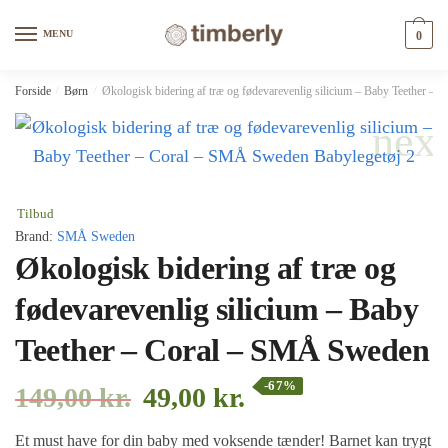
Skip
Skip
to
to
MENU
0
navigation
content
Forside
/
Børn
/
Økologisk bidering af træ og fødevarevenlig silicium – Baby Teether 
Tilbud
Brand:
SMÅ Sweden
Økologisk bidering af træ og
fødevarevenlig silicium – Baby
Teether – Coral – SMÅ Sweden
-67%
149,00
kr.
49,00
kr.
Et must have for din baby med voksende tænder! Barnet kan trygt