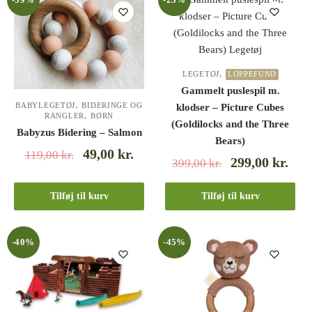
,
LEGETØJ
LOPPEFUND
Gammelt puslespil m.
,
BABYLEGETØJ
BIDERINGE OG
klodser – Picture Cubes
,
RANGLER
BØRN
(Goldilocks and the Three
Babyzus Bidering – Salmon
Bears)
49,00
kr.
119,00
kr.
299,00
kr.
399,00
kr.
Tilføj til kurv
Tilføj til kurv
-40%
-45%