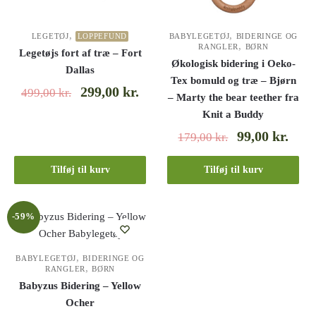
,
,
LEGETØJ
LOPPEFUND
BABYLEGETØJ
BIDERINGE OG
,
RANGLER
BØRN
Legetøjs fort af træ – Fort
Økologisk bidering i Oeko-
Dallas
Tex bomuld og træ – Bjørn
299,00
kr.
499,00
kr.
– Marty the bear teether fra
Knit a Buddy
99,00
kr.
179,00
kr.
Tilføj til kurv
Tilføj til kurv
-59%
,
BABYLEGETØJ
BIDERINGE OG
,
RANGLER
BØRN
Babyzus Bidering – Yellow
Ocher