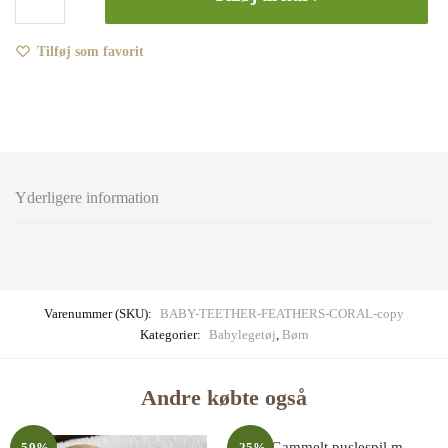
bidering
af
træ
Tilføj som favorit
og
fødevarevenlig
silicium
–
Baby
Teether
Yderligere information
–
Coral
–
SMÅ
Sweden
Varenummer (SKU):
BABY-TEETHER-FEATHERS-CORAL-copy
Kategorier:
Babylegetøj
,
Børn
antal
Andre købte også
-59%
-25%