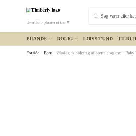
Skip
Skip
Products
to
to
search
navigation
content
Hvert køb planter et træ 🌳
BRANDS
BOLIG
LOPPEFUND
TILBU
Forside
/
Børn
/
Økologisk bidering af bomuld og træ – Baby