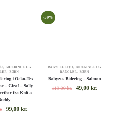
-59%
,
,
ØJ
BIDERINGE OG
BABYLEGETØJ
BIDERINGE OG
,
,
LER
BØRN
RANGLER
BØRN
dering i Oeko-Tex
Babyzus Bidering – Salmon
æ – Giraf – Sally
49,00
kr.
119,00
kr.
teether fra Knit a
Buddy
99,00
kr.
r.