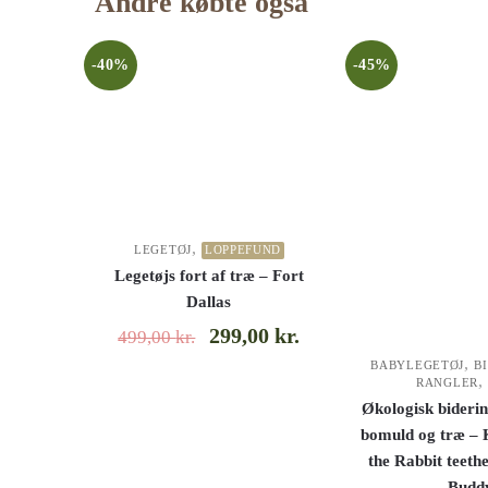
Andre købte også
-40%
-45%
,
LEGETØJ
LOPPEFUND
Legetøjs fort af træ – Fort
Dallas
299,00
kr.
499,00
kr.
,
BABYLEGETØJ
B
RANGLER
Økologisk bideri
bomuld og træ – 
the Rabbit teethe
Budd