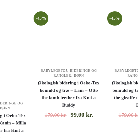
-45%
-45%
,
BABYLEGETØJ
BIDERINGE OG
BABYLEGET
,
RANGLER
BØRN
RANG
Økologisk bidering i Oeko-Tex
Økologisk bi
bomuld og træ – Lam – Otto
bomuld og tr
the lamb teether fra Knit a
the giraffe 
IDERINGE OG
Buddy
,
BØRN
99,00
kr.
179,00
kr.
179,00
k
ng i Oeko-Tex
Kanin – Milla
r fra Knit a
y