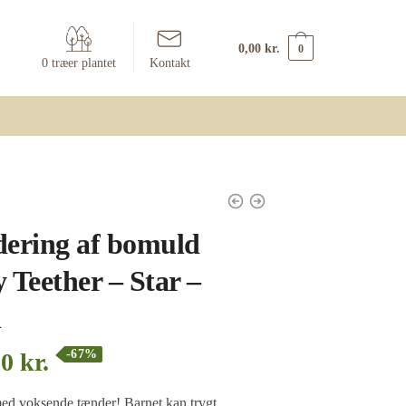
0,00
kr.
0
0 træer plantet
Kontakt
dering af bomuld
 Teether – Star –
n
-67%
00
kr.
med voksende tænder! Barnet kan trygt