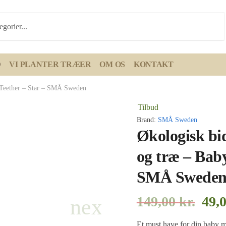
D
VI PLANTER TRÆER
OM OS
KONTAKT
 Teether – Star – SMÅ Sweden
Tilbud
Brand:
SMÅ Sweden
Økologisk bi
og træ – Baby
SMÅ Swede
149,00
kr.
49,
Et must have for din baby 