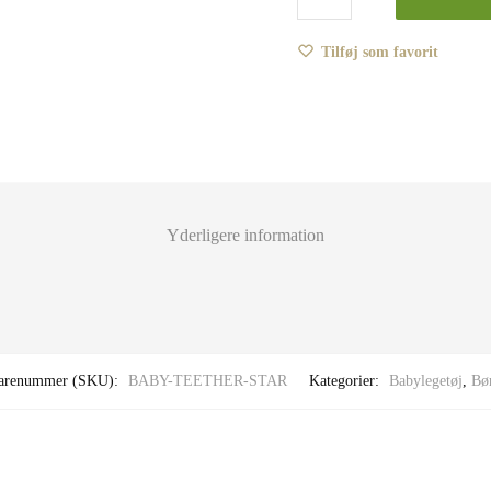
af
bomuld
Tilføj som favorit
og
træ
-
Baby
Teether
-
Yderligere information
Star
-
SMÅ
Sweden
antal
arenummer (SKU):
BABY-TEETHER-STAR
Kategorier:
Babylegetøj
,
Bø