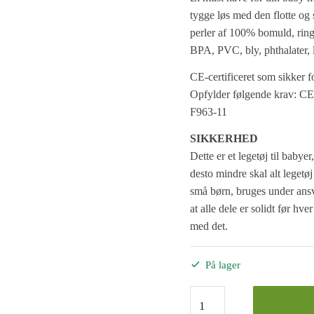
tygge løs med den flotte o
perler af 100% bomuld, ringen
BPA, PVC, bly, phthalater,
CE-certificeret som sikker f
Opfylder følgende krav:
F963-11
SIKKERHED
Dette er et legetøj til babye
desto mindre skal alt legetøj
små børn, bruges under ansv
at alle dele er solidt før hv
med det.
På lager
Økologisk
bidering