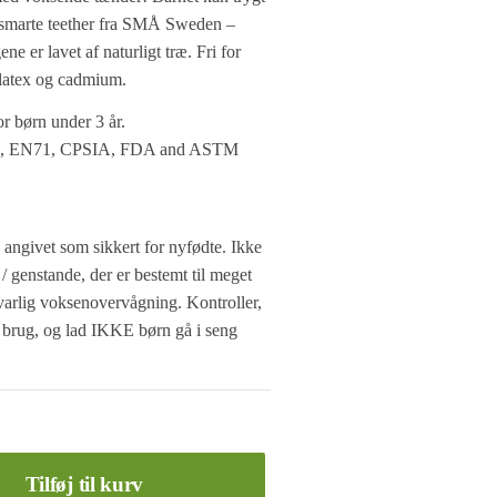
g smarte teether fra SMÅ Sweden –
e er lavet af naturligt træ. Fri for
 latex og cadmium.
or børn under 3 år.
 CE, EN71, CPSIA, FDA and ASTM
r, angivet som sikkert for nyfødte. Ikke
 / genstande, der er bestemt til meget
arlig voksenovervågning. Kontroller,
er brug, og lad IKKE børn gå i seng
Tilføj til kurv