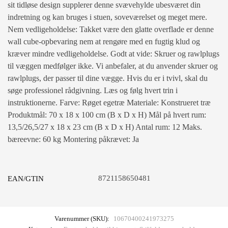
sit tidløse design supplerer denne svævehylde ubesværet din
indretning og kan bruges i stuen, soveværelset og meget mere.
Nem vedligeholdelse: Takket være den glatte overflade er denne
wall cube-opbevaring nem at rengøre med en fugtig klud og
kræver mindre vedligeholdelse. Godt at vide: Skruer og rawlplugs
til væggen medfølger ikke. Vi anbefaler, at du anvender skruer og
rawlplugs, der passer til dine vægge. Hvis du er i tvivl, skal du
søge professionel rådgivning. Læs og følg hvert trin i
instruktionerne. Farve: Røget egetræ Materiale: Konstrueret træ
Produktmål: 70 x 18 x 100 cm (B x D x H) Mål på hvert rum:
13,5/26,5/27 x 18 x 23 cm (B x D x H) Antal rum: 12 Maks.
bæreevne: 60 kg Montering påkrævet: Ja
8721158650481
EAN/GTIN
Varenummer (SKU):
10670400241973275