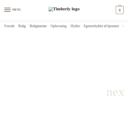
Skip
Skip
to
to
MENU
0
navigation
content
Forside
/
Bolig
/
Boliginteriør
/
Opbevaring
/
Hylder
/
Egetræshylder til hjemmet
/
vid