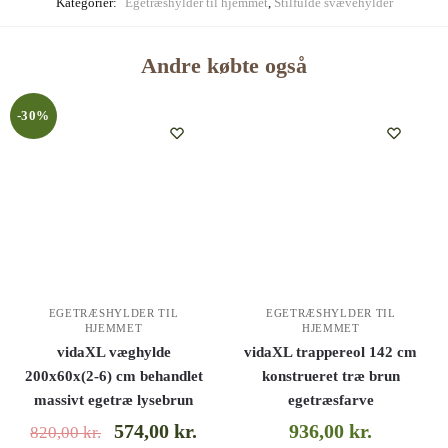
Kategorier:
Egetræshylder til hjemmet
,
Stilfulde svævehylder
Andre købte også
-30%
EGETRÆSHYLDER TIL
EGETRÆSHYLDER TIL
HJEMMET
HJEMMET
vidaXL væghylde
vidaXL trappereol 142 cm
200x60x(2-6) cm behandlet
konstrueret træ brun
massivt egetræ lysebrun
egetræsfarve
574,00
kr.
936,00
kr.
820,00
kr.