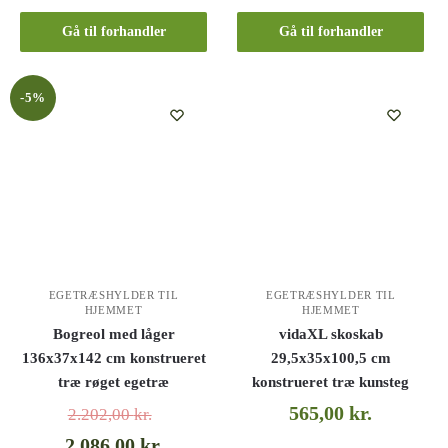
Gå til forhandler
Gå til forhandler
-5%
EGETRÆSHYLDER TIL
EGETRÆSHYLDER TIL
HJEMMET
HJEMMET
Bogreol med låger
vidaXL skoskab
136x37x142 cm konstrueret
29,5x35x100,5 cm
træ røget egetræ
konstrueret træ kunsteg
565,00
kr.
2.202,00
kr.
2.086,00
kr.