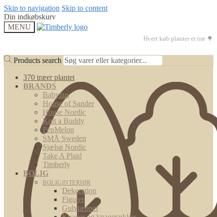
Skip to navigation
Skip to content
Din indkøbskurv
MENU
Hvert køb planter et træ 🌳
Products search
Products search
370 træer plantet
BRANDS
Babyzus
House of Sander
House Nordic
Knit a Buddy
PepMelon
SMÅ Sweden
Sjælsø Nordic
Take A Plaid
Timberly
BOLIG
BOLIGINTERIØR
Dekoration
Figurer
Gulvtæpper
Knager og knagerækker