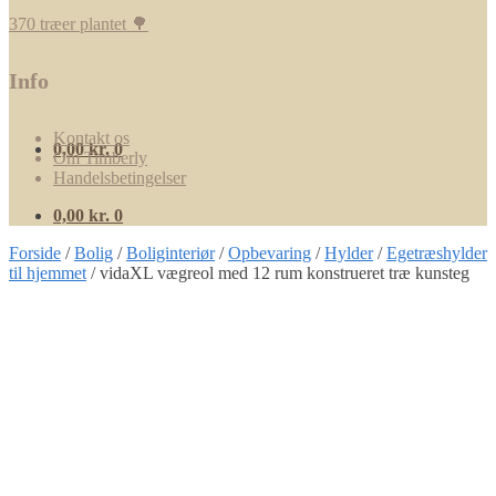
370 træer plantet 🌳
Info
Kontakt os
0,00
kr.
0
Om Timberly
Handelsbetingelser
0,00
kr.
0
Forside
/
Bolig
/
Boliginteriør
/
Opbevaring
/
Hylder
/
Egetræshylder
til hjemmet
/
vidaXL vægreol med 12 rum konstrueret træ kunsteg