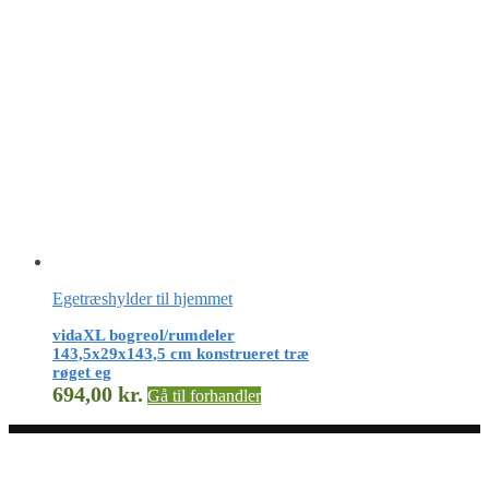
Egetræshylder til hjemmet
vidaXL bogreol/rumdeler
143,5x29x143,5 cm konstrueret træ
røget eg
694,00
kr.
Gå til forhandler