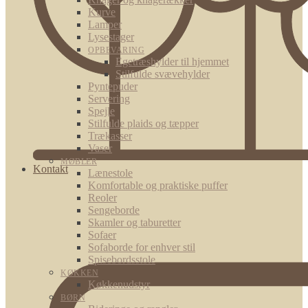
Kurve
Lamper
Lysestager
OPBEVARING
Egetræshylder til hjemmet
Stilfulde svævehylder
Pyntepuder
Servering
Spejle
Stilfulde plaids og tæpper
Trækasser
Vaser
MØBLER
Kontakt
Lænestole
Komfortable og praktiske puffer
Reoler
Sengeborde
Skamler og taburetter
Sofaer
Sofaborde for enhver stil
Spisebordsstole
KØKKEN
Køkkenudstyr
BØRN