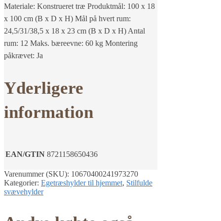
Materiale: Konstrueret træ Produktmål: 100 x 18
x 100 cm (B x D x H) Mål på hvert rum:
24,5/31/38,5 x 18 x 23 cm (B x D x H) Antal
rum: 12 Maks. bæreevne: 60 kg Montering
påkrævet: Ja
Yderligere
information
EAN/GTIN
8721158650436
Varenummer (SKU):
10670400241973270
Kategorier:
Egetræshylder til hjemmet
,
Stilfulde
svævehylder