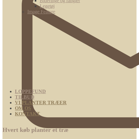
Bideringe og rangler
Legetøj
Image Feature
LOPPEFUND
TILBUD
VI PLANTER TRÆER
OM OS
KONTAKT
Hvert køb planter et træ