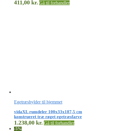
411,00
kr.
Gå til forhandler
Egetræshylder til hjemmet
vidaXL rumdeler 100x33x187,5 cm
konstrueret træ røget egetræsfarve
1.238,00
kr.
Gå til forhandler
-5%