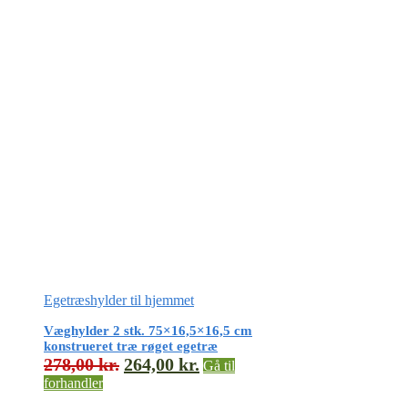
Egetræshylder til hjemmet
Væghylder 2 stk. 75×16,5×16,5 cm
konstrueret træ røget egetræ
278,00
kr.
264,00
kr.
Gå til
forhandler