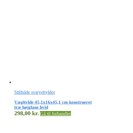
Stilfulde svævehylder
Væghylde 45,1x16x45,1 cm konstrueret
træ højglans hvid
298,00
kr.
Gå til forhandler