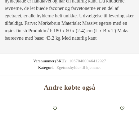
hyldeplade er håndlavet og har en naturlig kant. Da knuderne,
revnerne, de let buede faconer og farvetonerne er en del af
egetræet, er alle hylderne helt unikke. Udvælgelse til levering sker
tilfældigt. Farve: Mørkebrun Materiale: Massivt egetræ med en
mørk finish Produktmål: 180 x 60 x (2-4) cm (L x B x T) Maks.
bæreevne med base: 43,2 kg Med naturlig kant
Varenummer (SKU):
10670400046412927
Kategori:
Egetræshylder til hjemmet
Andre købte også