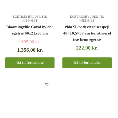
EGETRÆSHYLDER TIL
EGETRÆSHYLDER TIL
HJEMMET
HJEMMET
Bloomingville Carol hylde i
vidaXL badeværelsesspejl
egetræ 60x21x50 cm
40×10,5×37 cm konstrueret
træ brun egetræ
1.695,00
kr.
222,00
kr.
1.356,00
kr.
Gå til forhandler
Gå til forhandler