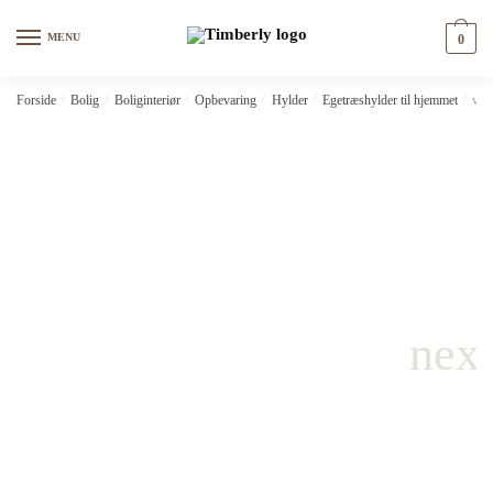
Skip
Skip
to
to
MENU
0
navigation
content
Forside
/
Bolig
/
Boliginteriør
/
Opbevaring
/
Hylder
/
Egetræshylder til hjemmet
/
vid