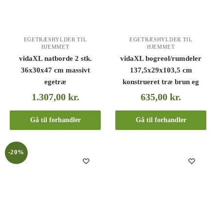
EGETRÆSHYLDER TIL
EGETRÆSHYLDER TIL
HJEMMET
HJEMMET
vidaXL natborde 2 stk.
vidaXL bogreol/rumdeler
36x30x47 cm massivt
137,5x29x103,5 cm
egetræ
konstrueret træ brun eg
1.307,00
kr.
635,00
kr.
Gå til forhandler
Gå til forhandler
-20%