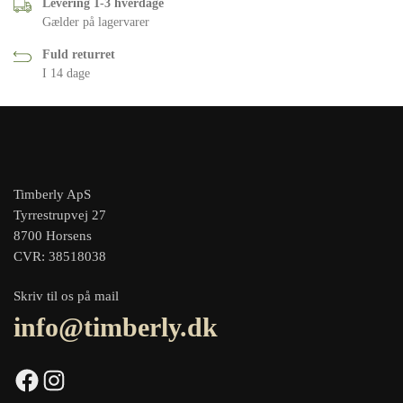
Levering 1-3 hverdage
Gælder på lagervarer
Fuld returret
I 14 dage
Timberly ApS
Tyrrestrupvej 27
8700 Horsens
CVR: 38518038
Skriv til os på mail
info@timberly.dk
Facebook
Instagram