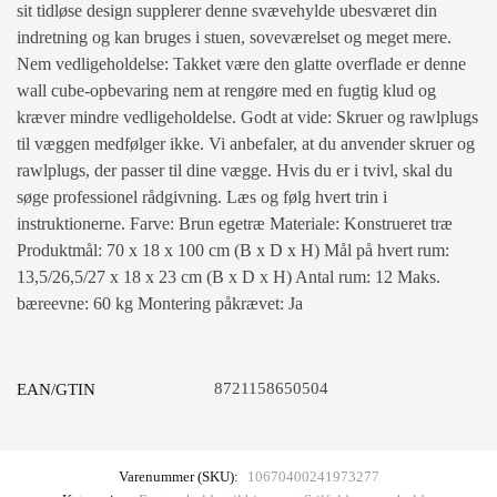
sit tidløse design supplerer denne svævehylde ubesværet din
indretning og kan bruges i stuen, soveværelset og meget mere.
Nem vedligeholdelse: Takket være den glatte overflade er denne
wall cube-opbevaring nem at rengøre med en fugtig klud og
kræver mindre vedligeholdelse. Godt at vide: Skruer og rawlplugs
til væggen medfølger ikke. Vi anbefaler, at du anvender skruer og
rawlplugs, der passer til dine vægge. Hvis du er i tvivl, skal du
søge professionel rådgivning. Læs og følg hvert trin i
instruktionerne. Farve: Brun egetræ Materiale: Konstrueret træ
Produktmål: 70 x 18 x 100 cm (B x D x H) Mål på hvert rum:
13,5/26,5/27 x 18 x 23 cm (B x D x H) Antal rum: 12 Maks.
bæreevne: 60 kg Montering påkrævet: Ja
8721158650504
EAN/GTIN
Varenummer (SKU):
10670400241973277