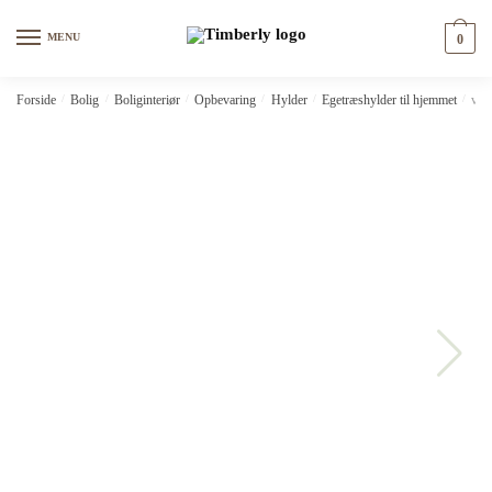
Skip
Skip
to
to
MENU
0
navigation
content
Forside
/
Bolig
/
Boliginteriør
/
Opbevaring
/
Hylder
/
Egetræshylder til hjemmet
/
vid