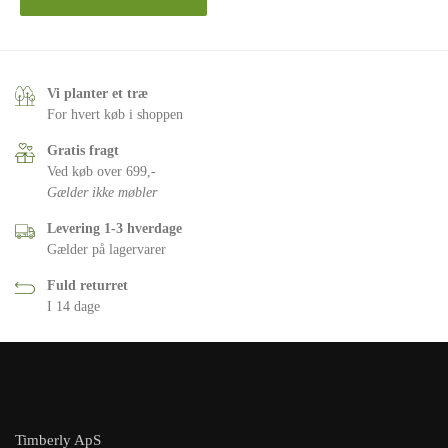
Vi planter et træ
For hvert køb i shoppen
Gratis fragt
Ved køb over 699,-
Gælder ikke møbler
Levering 1-3 hverdage
Gælder på lagervarer
Fuld returret
I 14 dage
Timberly ApS