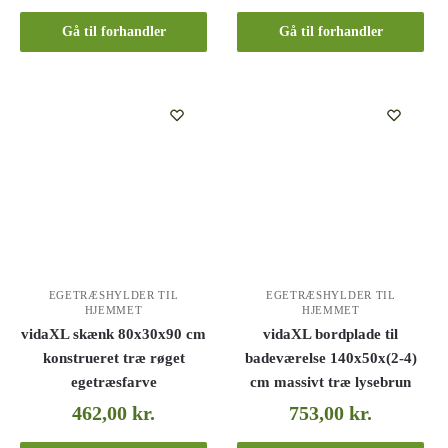
Gå til forhandler
Gå til forhandler
EGETRÆSHYLDER TIL
EGETRÆSHYLDER TIL
HJEMMET
HJEMMET
vidaXL skænk 80x30x90 cm
vidaXL bordplade til
konstrueret træ røget
badeværelse 140x50x(2-4)
egetræsfarve
cm massivt træ lysebrun
462,00
kr.
753,00
kr.