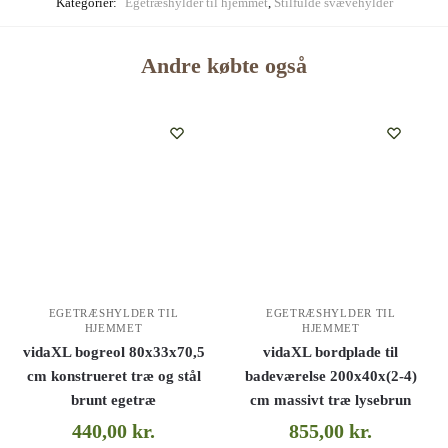
Kategorier:
Egetræshylder til hjemmet
,
Stilfulde svævehylder
Andre købte også
EGETRÆSHYLDER TIL
EGETRÆSHYLDER TIL
HJEMMET
HJEMMET
vidaXL bogreol 80x33x70,5
vidaXL bordplade til
cm konstrueret træ og stål
badeværelse 200x40x(2-4)
brunt egetræ
cm massivt træ lysebrun
440,00
kr.
855,00
kr.