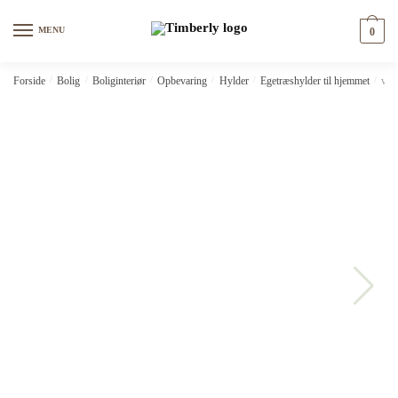
Skip
Skip
to
to
MENU
0
navigation
content
Forside
/
Bolig
/
Boliginteriør
/
Opbevaring
/
Hylder
/
Egetræshylder til hjemmet
/
vid