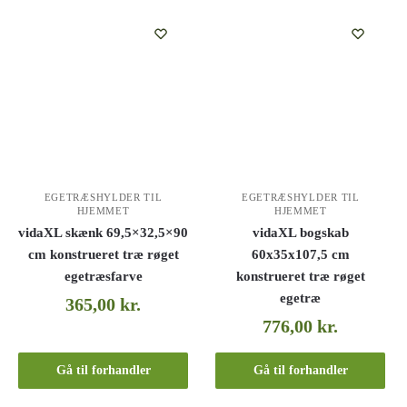
EGETRÆSHYLDER TIL
EGETRÆSHYLDER TIL
HJEMMET
HJEMMET
vidaXL skænk 69,5×32,5×90
vidaXL bogskab
cm konstrueret træ røget
60x35x107,5 cm
egetræsfarve
konstrueret træ røget
egetræ
365,00
kr.
776,00
kr.
Gå til forhandler
Gå til forhandler