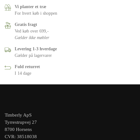
Vi planter et træ
For hvert køb i shoppen
Gratis fragt
Ved køb over 699,-
Gælder ikke møbler
Levering 1-3 hverdage
Gælder på lagervarer
Fuld returret
I 14 dage
Timberly ApS
Tyrrestrupvej 27
8700 Horsens
CVR: 38518038