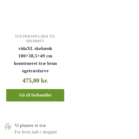
EGETRÆSHYLDER TIL
HJEMMET
vidaXL skobænk
100×38,5×49 cm
konstrueret træ brun
egetræsfarve
475,00
kr.
Gå til forhandler
Vi planter et træ
For hvert køb i shoppen