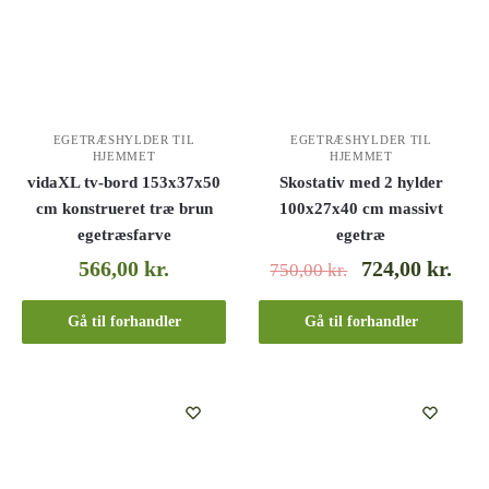
EGETRÆSHYLDER TIL
EGETRÆSHYLDER TIL
HJEMMET
HJEMMET
vidaXL tv-bord 153x37x50
Skostativ med 2 hylder
cm konstrueret træ brun
100x27x40 cm massivt
egetræsfarve
egetræ
566,00
kr.
724,00
kr.
750,00
kr.
Gå til forhandler
Gå til forhandler