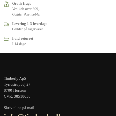
Gratis fragt
Ved køb over 699,-
Gælder ikke møbler
Levering 1-3 hverdage
Gælder på lagervarer
Fuld returret
I 14 dage
Timberly ApS
Tyrrestrupvej 27
8700 Horsens
CVR: 38518038
Skriv til os på mail