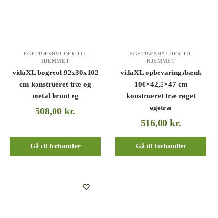
EGETRÆSHYLDER TIL
EGETRÆSHYLDER TIL
HJEMMET
HJEMMET
vidaXL bogreol 92x30x102
vidaXL opbevaringsbænk
cm konstrueret træ og
100×42,5×47 cm
metal brunt eg
konstrueret træ røget
egetræ
508,00
kr.
516,00
kr.
Gå til forhandler
Gå til forhandler