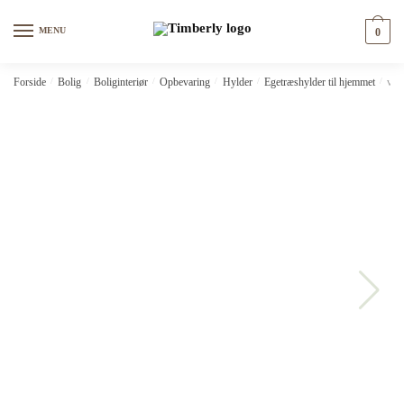
Skip
Skip
to
to
MENU
0
navigation
content
Forside
/
Bolig
/
Boliginteriør
/
Opbevaring
/
Hylder
/
Egetræshylder til hjemmet
/
vid