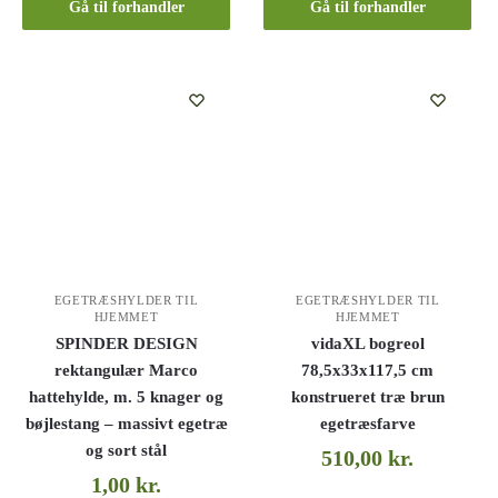
Gå til forhandler
Gå til forhandler
EGETRÆSHYLDER TIL
EGETRÆSHYLDER TIL
HJEMMET
HJEMMET
SPINDER DESIGN
vidaXL bogreol
rektangulær Marco
78,5x33x117,5 cm
hattehylde, m. 5 knager og
konstrueret træ brun
bøjlestang – massivt egetræ
egetræsfarve
og sort stål
510,00
kr.
1,00
kr.