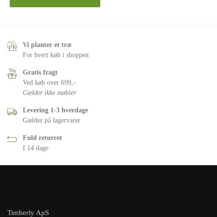
Vi planter et træ
For hvert køb i shoppen
Gratis fragt
Ved køb over 699,-
Gælder ikke møbler
Levering 1-3 hverdage
Gælder på lagervarer
Fuld returret
I 14 dage
Timberly ApS