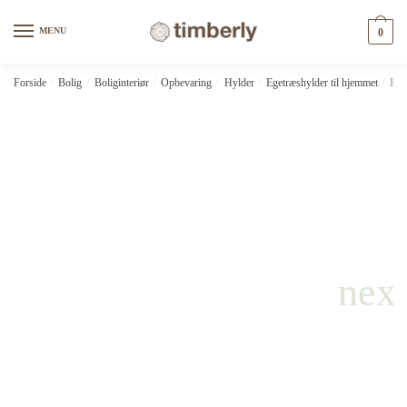
Skip
Skip
to
to
MENU
0
navigation
content
Forside
/
Bolig
/
Boliginteriør
/
Opbevaring
/
Hylder
/
Egetræshylder til hjemmet
/
Bad