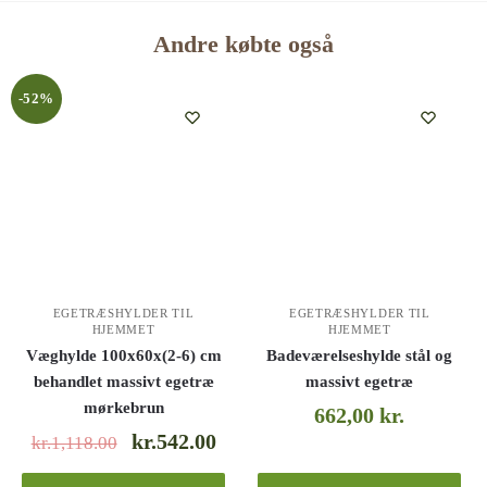
Andre købte også
-52%
EGETRÆSHYLDER TIL
EGETRÆSHYLDER TIL
HJEMMET
HJEMMET
Væghylde 100x60x(2-6) cm
Badeværelseshylde stål og
behandlet massivt egetræ
massivt egetræ
mørkebrun
662,00
kr.
kr.542.00
kr.1,118.00