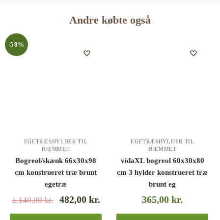
Andre købte også
-58%
EGETRÆSHYLDER TIL
EGETRÆSHYLDER TIL
HJEMMET
HJEMMET
Bogreol/skænk 66x30x98
vidaXL bogreol 60x30x80
cm konstrueret træ brunt
cm 3 hylder konstrueret træ
egetræ
brunt eg
482,00
kr.
365,00
kr.
1.140,00
kr.