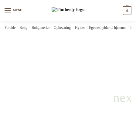
Skip
Skip
to
to
MENU
0
navigation
content
Forside
/
Bolig
/
Boliginteriør
/
Opbevaring
/
Hylder
/
Egetræshylder til hjemmet
/
Bad