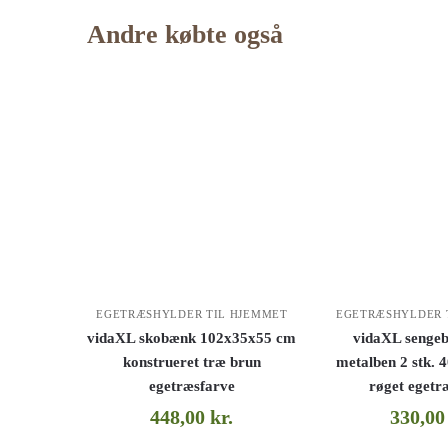
Andre købte også
EGETRÆSHYLDER TIL HJEMMET
EGETRÆSHYLDER 
vidaXL skobænk 102x35x55 cm
vidaXL senge
konstrueret træ brun
metalben 2 stk.
egetræsfarve
røget egetr
448,00
kr.
330,0