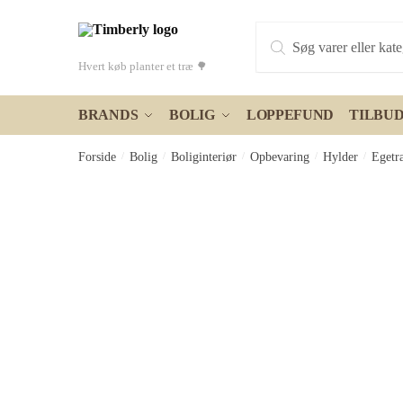
Skip
Skip
Products
to
to
search
navigation
content
Hvert køb planter et træ 🌳
BRANDS
BOLIG
LOPPEFUND
TILBU
Forside
/
Bolig
/
Boliginteriør
/
Opbevaring
/
Hylder
/
Egetr