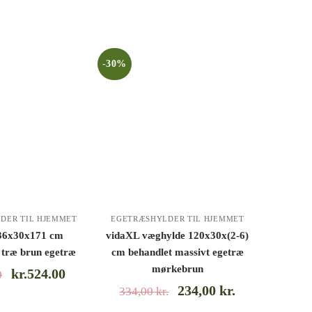
-30%
DER TIL HJEMMET
EGETRÆSHYLDER TIL HJEMMET
36x30x171 cm
vidaXL væghylde 120x30x(2-6)
 træ brun egetræ
cm behandlet massivt egetræ
mørkebrun
kr.524.00
0
234,00
kr.
334,00
kr.