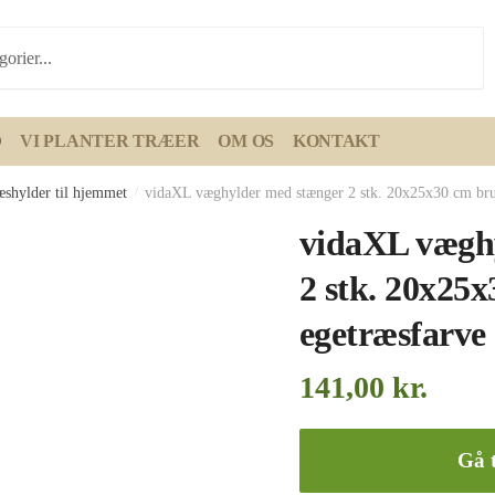
D
VI PLANTER TRÆER
OM OS
KONTAKT
æshylder til hjemmet
/
vidaXL væghylder med stænger 2 stk. 20x25x30 cm bru
vidaXL vægh
2 stk. 20x25
egetræsfarve
141,00
kr.
Gå t