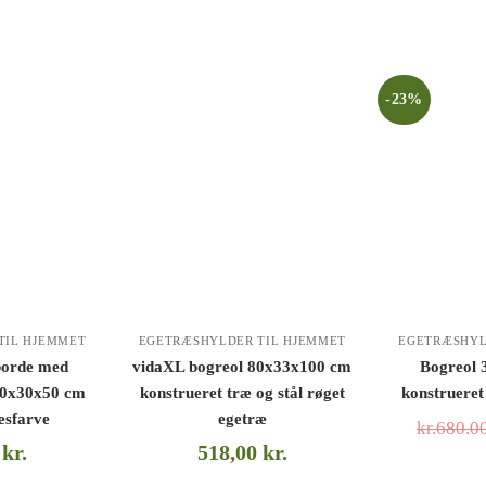
-23%
TIL HJEMMET
EGETRÆSHYLDER TIL HJEMMET
EGETRÆSHYL
borde med
vidaXL bogreol 80x33x100 cm
Bogreol 
 40x30x50 cm
konstrueret træ og stål røget
konstrueret
æsfarve
egetræ
kr.680.0
0
kr.
518,00
kr.