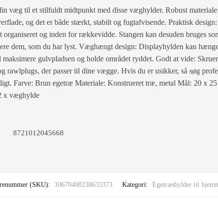
in væg til et stilfuldt midtpunkt med disse væghylder. Robust materiale
erflade, og det er både stærkt, stabilt og fugtafvisende. Praktisk design:
t organiseret og inden for rækkevidde. Stangen kan desuden bruges som
inere dem, som du har lyst. Væghængt design: Displayhylden kan hænges
maksimere gulvpladsen og holde området ryddet. Godt at vide: Skruer 
g rawlplugs, der passer til dine vægge. Hvis du er usikker, så søg prof
eligt. Farve: Brun egetræ Materiale: Konstrueret træ, metal Mål: 20 x 
 2 x væghylde
8721012045668
renummer (SKU):
10670400238633373
Kategori:
Egetræshylder til hjem