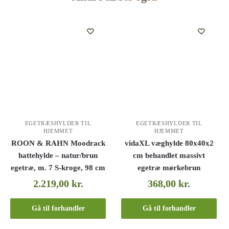
EGETRÆSHYLDER TIL
EGETRÆSHYLDER TIL
HJEMMET
HJEMMET
ROON & RAHN Moodrack
vidaXL væghylde 80x40x2
hattehylde – natur/brun
cm behandlet massivt
egetræ, m. 7 S-kroge, 98 cm
egetræ mørkebrun
2.219,00
kr.
368,00
kr.
Gå til forhandler
Gå til forhandler