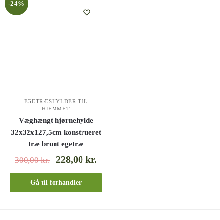
-24%
EGETRÆSHYLDER TIL
HJEMMET
Væghængt hjørnehylde
32x32x127,5cm konstrueret
træ brunt egetræ
228,00
kr.
300,00
kr.
Gå til forhandler