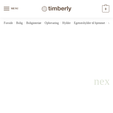
Skip
Skip
to
to
MENU
0
navigation
content
Forside
/
Bolig
/
Boliginteriør
/
Opbevaring
/
Hylder
/
Egetræshylder til hjemmet
/
vid