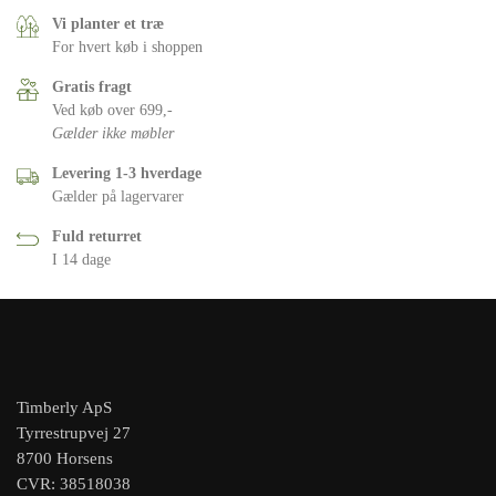
Vi planter et træ
For hvert køb i shoppen
Gratis fragt
Ved køb over 699,-
Gælder ikke møbler
Levering 1-3 hverdage
Gælder på lagervarer
Fuld returret
I 14 dage
Timberly ApS
Tyrrestrupvej 27
8700 Horsens
CVR: 38518038