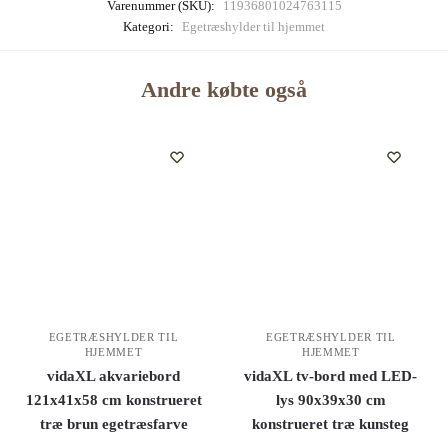
Varenummer (SKU):
11936801024763115
Kategori:
Egetræshylder til hjemmet
Andre købte også
EGETRÆSHYLDER TIL
EGETRÆSHYLDER TIL
HJEMMET
HJEMMET
vidaXL akvariebord
vidaXL tv-bord med LED-
121x41x58 cm konstrueret
lys 90x39x30 cm
træ brun egetræsfarve
konstrueret træ kunsteg