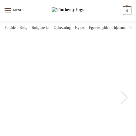
Skip
Skip
to
to
MENU
0
navigation
content
Forside
/
Bolig
/
Boliginteriør
/
Opbevaring
/
Hylder
/
Egetræshylder til hjemmet
/
Bog