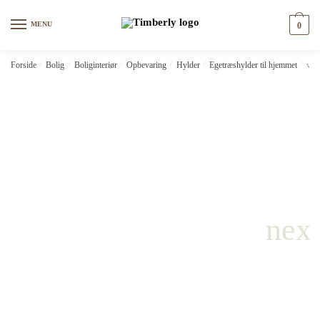
Skip
Skip
to
to
MENU
0
navigation
content
Forside
/
Bolig
/
Boliginteriør
/
Opbevaring
/
Hylder
/
Egetræshylder til hjemmet
/
vid