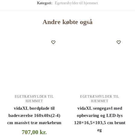
Kategori:
Egetræshylder til hjemmet
Andre købte også
EGETRÆSHYLDER TIL
EGETRÆSHYLDER TIL
HJEMMET
HJEMMET
vidaXL bordplade til
vidaXL sengegavl med
badeværelse 160x40x(2-4)
opbevaring og LED-lys
cm massivt træ mørkebrun
120×16,5×103,5 cm brunt
eg
707,00
kr.