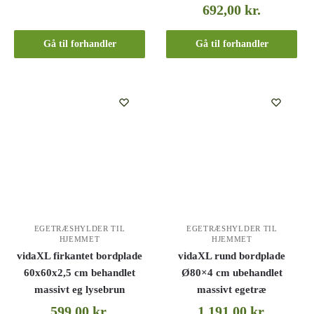
692,00
kr.
Gå til forhandler
Gå til forhandler
EGETRÆSHYLDER TIL
EGETRÆSHYLDER TIL
HJEMMET
HJEMMET
vidaXL firkantet bordplade
vidaXL rund bordplade
60x60x2,5 cm behandlet
Ø80×4 cm ubehandlet
massivt eg lysebrun
massivt egetræ
599,00
kr.
1.191,00
kr.