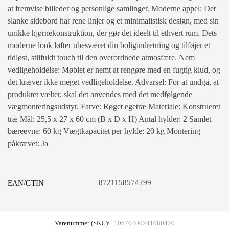
at fremvise billeder og personlige samlinger. Moderne appel: Det
slanke sidebord har rene linjer og et minimalistisk design, med sin
unikke hjørnekonstruktion, der gør det ideelt til ethvert rum. Dets
moderne look løfter ubesværet din boligindretning og tilføjer et
tidløst, stilfuldt touch til den overordnede atmosfære. Nem
vedligeholdelse: Møblet er nemt at rengøre med en fugtig klud, og
det kræver ikke meget vedligeholdelse. Advarsel: For at undgå, at
produktet vælter, skal det anvendes med det medfølgende
vægmonteringsudstyr. Farve: Røget egetræ Materiale: Konstrueret
træ Mål: 25,5 x 27 x 60 cm (B x D x H) Antal hylder: 2 Samlet
bæreevne: 60 kg Vægtkapacitet per hylde: 20 kg Montering
påkrævet: Ja
8721158574299
EAN/GTIN
Varenummer (SKU):
10670400241080420