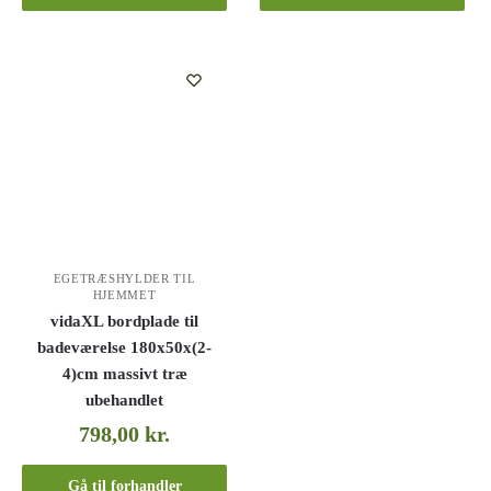
EGETRÆSHYLDER TIL
HJEMMET
vidaXL bordplade til
badeværelse 180x50x(2-
4)cm massivt træ
ubehandlet
798,00
kr.
Gå til forhandler