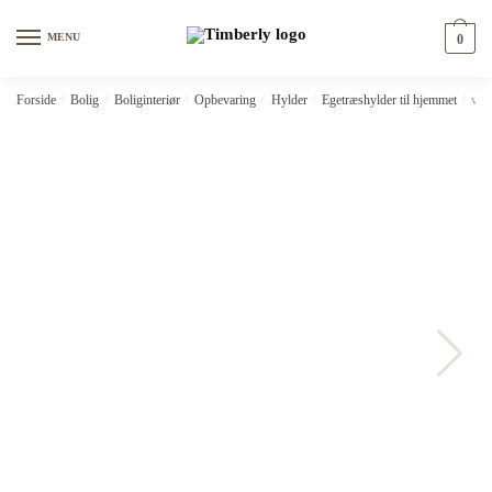
Skip
Skip
to
to
MENU
0
navigation
content
Forside
/
Bolig
/
Boliginteriør
/
Opbevaring
/
Hylder
/
Egetræshylder til hjemmet
/
vid