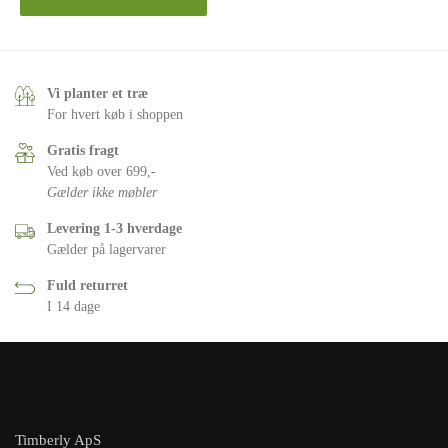
Vi planter et træ
For hvert køb i shoppen
Gratis fragt
Ved køb over 699,-
Gælder ikke møbler
Levering 1-3 hverdage
Gælder på lagervarer
Fuld returret
I 14 dage
Timberly ApS