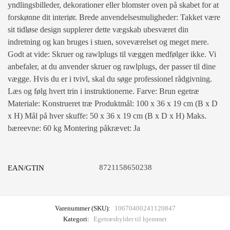
yndlingsbilleder, dekorationer eller blomster oven på skabet for at
forskønne dit interiør. Brede anvendelsesmuligheder: Takket være
sit tidløse design supplerer dette vægskab ubesværet din
indretning og kan bruges i stuen, soveværelset og meget mere.
Godt at vide: Skruer og rawlplugs til væggen medfølger ikke. Vi
anbefaler, at du anvender skruer og rawlplugs, der passer til dine
vægge. Hvis du er i tvivl, skal du søge professionel rådgivning.
Læs og følg hvert trin i instruktionerne. Farve: Brun egetræ
Materiale: Konstrueret træ Produktmål: 100 x 36 x 19 cm (B x D
x H) Mål på hver skuffe: 50 x 36 x 19 cm (B x D x H) Maks.
bæreevne: 60 kg Montering påkrævet: Ja
8721158650238
EAN/GTIN
Varenummer (SKU):
10670400241120847
Kategori:
Egetræshylder til hjemmet