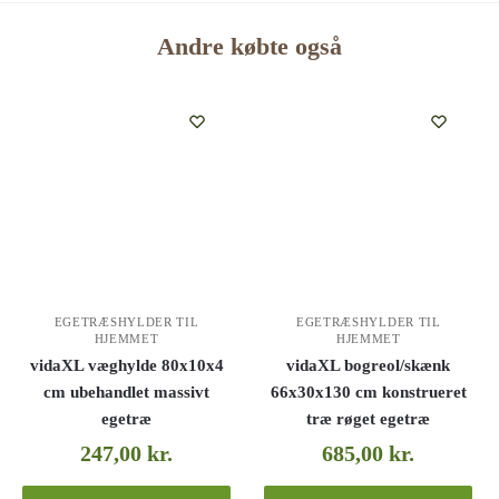
Andre købte også
EGETRÆSHYLDER TIL
EGETRÆSHYLDER TIL
HJEMMET
HJEMMET
vidaXL væghylde 80x10x4
vidaXL bogreol/skænk
cm ubehandlet massivt
66x30x130 cm konstrueret
egetræ
træ røget egetræ
247,00
kr.
685,00
kr.