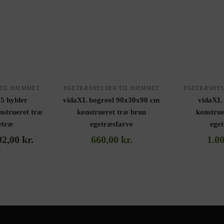
TIL HJEMMET
EGETRÆSHYLDER TIL HJEMMET
EGETRÆSHYL
5 hylder
vidaXL bogreol 90x30x90 cm
vidaXL 
strueret træ
konstrueret træ brun
konstrue
etræ
egetræsfarve
eget
02,00
kr.
660,00
kr.
1.0