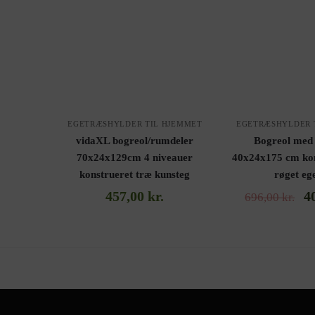
EGETRÆSHYLDER TIL HJEMMET
EGETRÆSHYLDER 
vidaXL bogreol/rumdeler
Bogreol med 
70x24x129cm 4 niveauer
40x24x175 cm kon
konstrueret træ kunsteg
røget eg
457,00
kr.
4
696,00
kr.