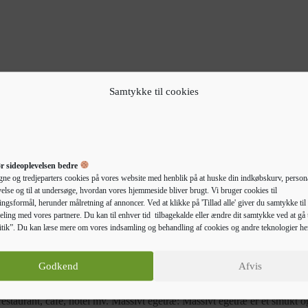
 mechanism.
Samtykke til cookies
r sideoplevelsen bedre
gne og tredjeparters cookies på vores website med henblik på at huske din indkøbskurv, persona
else og til at undersøge, hvordan vores hjemmeside bliver brugt. Vi bruger cookies til
ngsformål, herunder målretning af annoncer. Ved at klikke på 'Tillad alle' giver du samtykke til 
eling med vores partnere. Du kan til enhver tid tilbagekalde eller ændre dit samtykke ved at gå t
tik”. Du kan læse mere om vores indsamling og behandling af cookies og andre teknologier he
Beskrivelse
Yderligere information
Godkend
Afvis
rdplade i massivt egetræ. Det er en glimrende løsning, hvis du vil geno
staurant, café, hotel mv. Massivt egetræ: Massivt egetræ er et smukt og