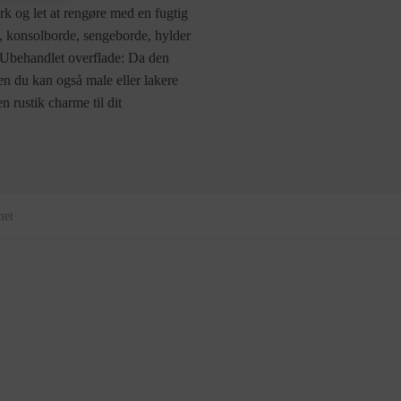
rk og let at rengøre med en fugtig
e, konsolborde, sengeborde, hylder
 Ubehandlet overflade: Da den
en du kan også male eller lakere
n rustik charme til dit
met