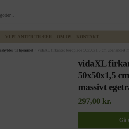
D
VI PLANTER TRÆER
OM OS
KONTAKT
æshylder til hjemmet
/
vidaXL firkantet bordplade 50x50x1,5 cm ubehandlet m
vidaXL firka
50x50x1,5 cm
massivt eget
297,00
kr.
Gå t