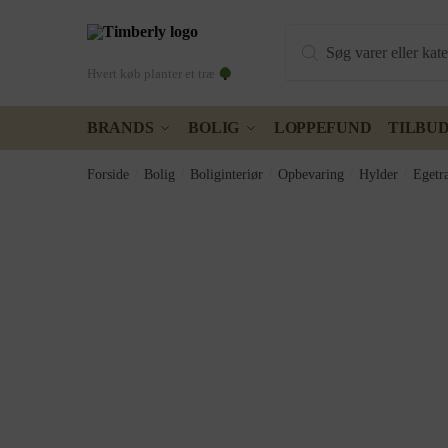
Skip
Skip
Products
to
to
search
navigation
content
Hvert køb planter et træ
BRANDS
BOLIG
LOPPEFUND
TILBU
Forside
/
Bolig
/
Boliginteriør
/
Opbevaring
/
Hylder
/
Egetr