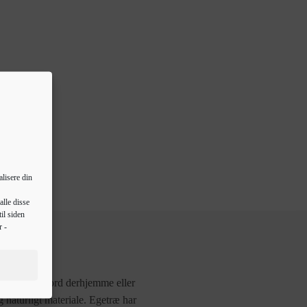
lisere din
alle disse
il siden
r -
pfriske dit bord derhjemme eller
 naturligt materiale. Egetræ har