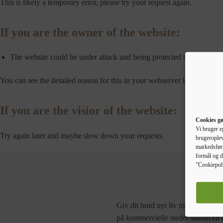
This is likely a temporary error, please try your request again.
If you are the owner of the website:
The website could be under attack and being protected by a throtle
You can see the detailed reason for this in your webserver logs.
If you are the visior of the website:
Cookies gø
Vi bruger e
Try again later and maybe slow down your requests.
brugeroplev
markedsføri
formål og d
”Cookiepoli
Giv dit bord nyt liv med denne bo
på kommercielle steder såsom en re