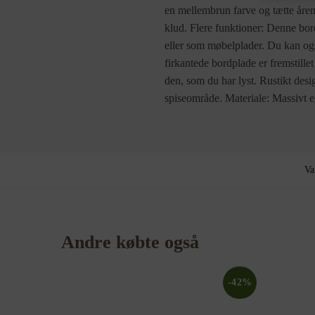
en mellembrun farve og tætte åremø
klud. Flere funktioner: Denne bor
eller som møbelplader. Du kan og
firkantede bordplade er fremstille
den, som du har lyst. Rustikt desi
spiseområde. Materiale: Massivt e
Va
Andre købte også
-42%