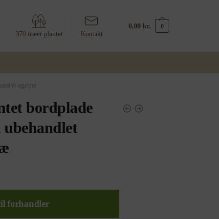
0,00
kr.
0
370 træer plantet
Kontakt
assivt egetræ
ntet bordplade
 ubehandlet
ræ
il forhandler