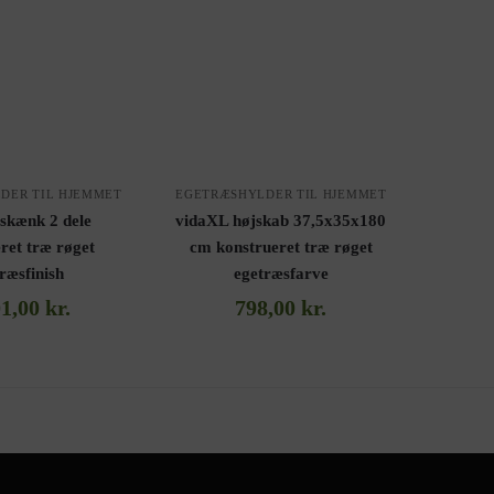
DER TIL HJEMMET
EGETRÆSHYLDER TIL HJEMMET
skænk 2 dele
vidaXL højskab 37,5x35x180
ret træ røget
cm konstrueret træ røget
ræsfinish
egetræsfarve
01,00
kr.
798,00
kr.