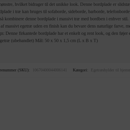
nstre, hvilket bidrager til det unikke look. Denne bordplade er slidstæ
dplade i træ kan bruges til sofaborde, sideborde, barborde, telefonbord
så kombinere denne bordplade i massivt træ med bordben i enhver stil.
t af massivt egetræ uden en finish kan du bevare dens naturlige farve, m
gn: Denne firkantede bordplade har et enkelt og rent look, og den føjer e
getræ (ubehandlet) Mål: 50 x 50 x 1,5 cm (L x B x T)
renummer (SKU):
10670400044006141
Kategori:
Egetræshylder til hjem