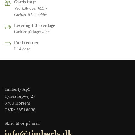
Gratis fragt
Ved køb over 699,-
Gælder ikke møbler
Levering 1-3 hverdage
Gælder på lagervarer
Fuld returret
I 14 dage
Timberly ApS
Tyrrestrupvej 27
8700 Horsens
CVR: 38518038
Skriv til os på mail
info@timberly.dk