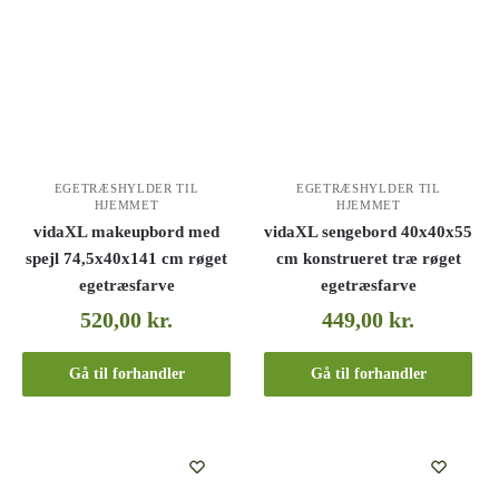
EGETRÆSHYLDER TIL
EGETRÆSHYLDER TIL
HJEMMET
HJEMMET
vidaXL makeupbord med
vidaXL sengebord 40x40x55
spejl 74,5x40x141 cm røget
cm konstrueret træ røget
egetræsfarve
egetræsfarve
520,00
kr.
449,00
kr.
Gå til forhandler
Gå til forhandler