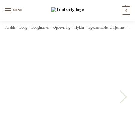
Skip
Skip
to
to
MENU
0
navigation
content
Forside
/
Bolig
/
Boliginteriør
/
Opbevaring
/
Hylder
/
Egetræshylder til hjemmet
/
vid