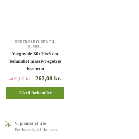
EGETRÆSHYLDER TIL
HJEMMET
Væghylde 80x10x6 cm
behandlet massivt egetræ
lysebrun
262,00
kr.
405,00
kr.
Gå til forhandler
Vi planter et træ
For hvert køb i shoppen