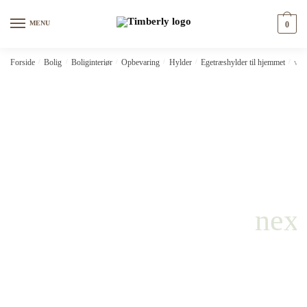
Skip
Skip
to
to
MENU
0
navigation
content
Forside
/
Bolig
/
Boliginteriør
/
Opbevaring
/
Hylder
/
Egetræshylder til hjemmet
/
vid