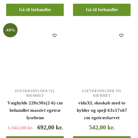
Gå til forhandler
Gå til forhandler
-48%
EGETRÆSHYLDER TIL
EGETRÆSHYLDER TIL
HJEMMET
HJEMMET
Væghylde 220x30x(2-6) cm
vidaXL skoskab med to
behandlet massivt egetræ
hylder og spejl 63x17x67
lysebrun
cm egetræsfarvet
692,00
kr.
542,00
kr.
1.342,00
kr.