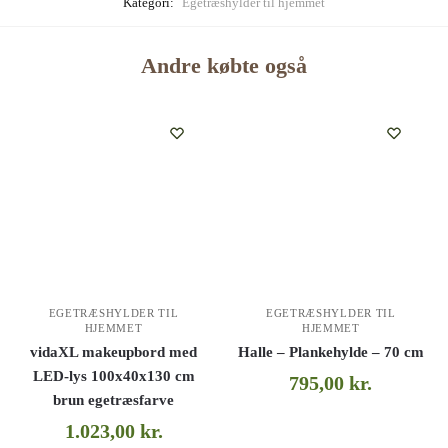
Kategori:
Egetræshylder til hjemmet
Andre købte også
EGETRÆSHYLDER TIL
EGETRÆSHYLDER TIL
HJEMMET
HJEMMET
vidaXL makeupbord med
Halle – Plankehylde – 70 cm
LED-lys 100x40x130 cm
795,00
kr.
brun egetræsfarve
1.023,00
kr.