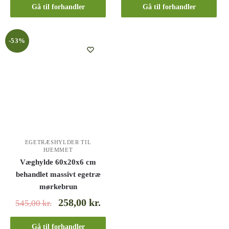
Gå til forhandler
Gå til forhandler
-53%
EGETRÆSHYLDER TIL
HJEMMET
Væghylde 60x20x6 cm
behandlet massivt egetræ
mørkebrun
258,00
kr.
545,00
kr.
Gå til forhandler