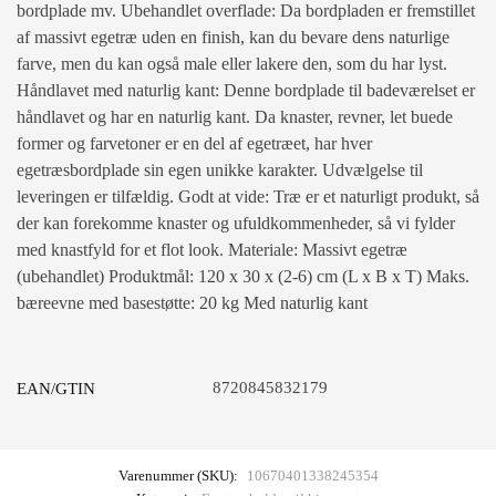
bordplade mv. Ubehandlet overflade: Da bordpladen er fremstillet
af massivt egetræ uden en finish, kan du bevare dens naturlige
farve, men du kan også male eller lakere den, som du har lyst.
Håndlavet med naturlig kant: Denne bordplade til badeværelset er
håndlavet og har en naturlig kant. Da knaster, revner, let buede
former og farvetoner er en del af egetræet, har hver
egetræsbordplade sin egen unikke karakter. Udvælgelse til
leveringen er tilfældig. Godt at vide: Træ er et naturligt produkt, så
der kan forekomme knaster og ufuldkommenheder, så vi fylder
med knastfyld for et flot look. Materiale: Massivt egetræ
(ubehandlet) Produktmål: 120 x 30 x (2-6) cm (L x B x T) Maks.
bæreevne med basestøtte: 20 kg Med naturlig kant
8720845832179
EAN/GTIN
Varenummer (SKU):
10670401338245354