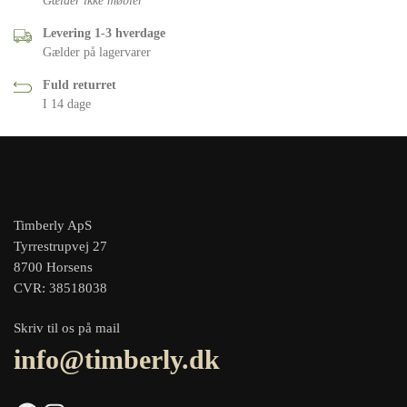
Gælder ikke møbler
Levering 1-3 hverdage
Gælder på lagervarer
Fuld returret
I 14 dage
Timberly ApS
Tyrrestrupvej 27
8700 Horsens
CVR: 38518038
Skriv til os på mail
info@timberly.dk