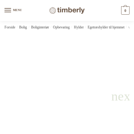
Skip
Skip
to
to
MENU
0
navigation
content
Forside
/
Bolig
/
Boliginteriør
/
Opbevaring
/
Hylder
/
Egetræshylder til hjemmet
/
vid