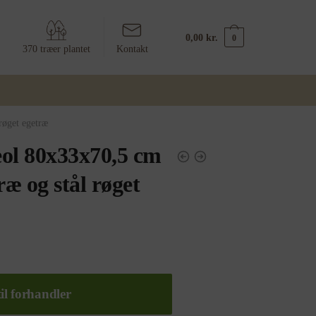
0,00
kr.
0
370 træer plantet
Kontakt
røget egetræ
ol 80x33x70,5 cm
ræ og stål røget
il forhandler