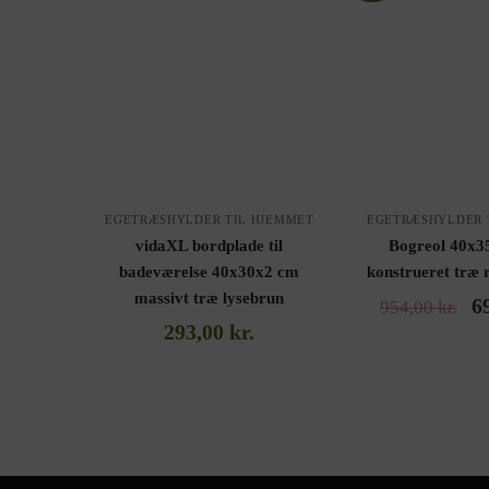
EGETRÆSHYLDER TIL HJEMMET
EGETRÆSHYLDER 
vidaXL bordplade til
Bogreol 40x3
badeværelse 40x30x2 cm
konstrueret træ 
massivt træ lysebrun
6
954,00
kr.
293,00
kr.