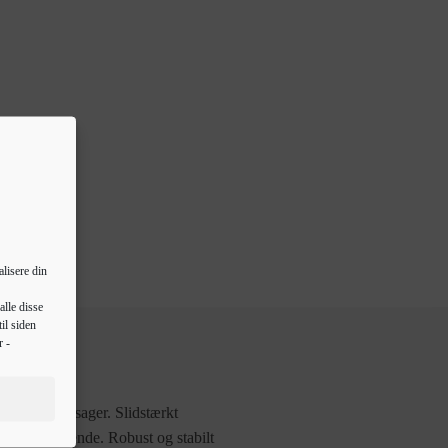
lisere din
alle disse
il siden
r -
ine ting og sager. Slidstærkt
og fugtafvisende. Robust og stabilt