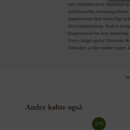
stel: Stålstellet giver robusthed o
spillekonsoller, streamingenheder
imødekomme dine forskellige behov,
din boligindretning. Skab et des
brugermanual for nem montering. 
Farve: Røget egetræ Materiale: Ko
forhindrer, at dine møbler tipper, 
Va
Andre købte også
-27%