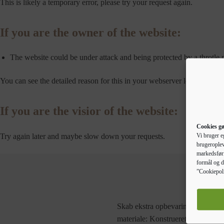
This is likely a temporary error, please try your request again.
If you are the owner of the website:
The website could be under attack and being protected by a throtle
You can see the detailed reason for this in your webserver logs.
If you are the visior of the website:
Cookies gø
Try again later and maybe slow down your requests.
Vi bruger e
brugeroplev
markedsføri
formål og d
”Cookiepoli
Skab ekstra opbevaringsplads i hje
materiale: Konstrueret træ har en 