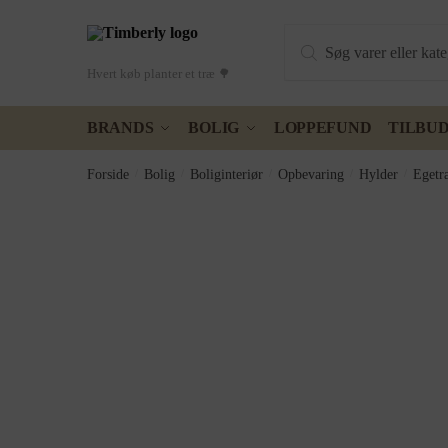
Skip
Skip
Products
to
to
search
navigation
content
Hvert køb planter et træ 🌳
BRANDS
BOLIG
LOPPEFUND
TILBU
Forside
/
Bolig
/
Boliginteriør
/
Opbevaring
/
Hylder
/
Egetr