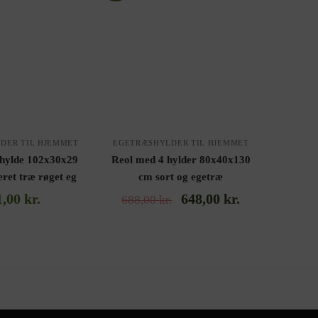
DER TIL HJEMMET
EGETRÆSHYLDER TIL HJEMMET
hylde 102x30x29
Reol med 4 hylder 80x40x130
ret træ røget eg
cm sort og egetræ
1,00
kr.
648,00
kr.
688,00
kr.