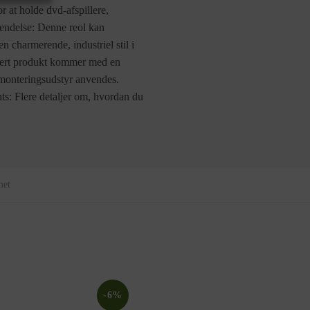
r at holde dvd-afspillere,
vendelse: Denne reol kan
n charmerende, industriel stil i
Hvert produkt kommer med en
gmonteringsudstyr anvendes.
s: Flere detaljer om, hvordan du
met
-6%