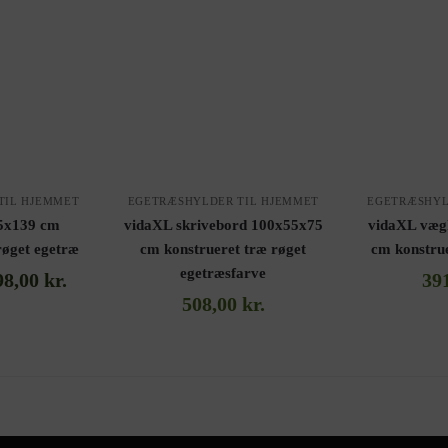
TIL HJEMMET
EGETRÆSHYLDER TIL HJEMMET
EGETRÆSHYL
5x139 cm
vidaXL skrivebord 100x55x75
vidaXL væg
røget egetræ
cm konstrueret træ røget
cm konstrue
egetræsfarve
98,00
kr.
39
508,00
kr.