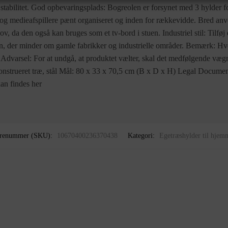
g stabilitet. God opbevaringsplads: Bogreolen er forsynet med 3 hylder fo
 og medieafspillere pænt organiseret og inden for rækkevidde. Bred an
 da den også kan bruges som et tv-bord i stuen. Industriel stil: Tilføj e
ign, der minder om gamle fabrikker og industrielle områder. Bemærk: 
Advarsel: For at undgå, at produktet vælter, skal det medfølgende væ
nstrueret træ, stål Mål: 80 x 33 x 70,5 cm (B x D x H) Legal Document
kan findes her
renummer (SKU):
10670400236370438
Kategori:
Egetræshylder til hjem