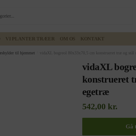
D
VI PLANTER TRÆER
OM OS
KONTAKT
æshylder til hjemmet
/
vidaXL bogreol 80x33x70,5 cm konstrueret træ og stål 
vidaXL bogre
konstrueret t
egetræ
542,00
kr.
Gå t