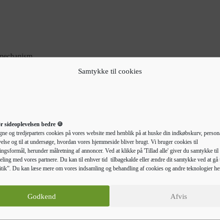
 mechanism.
Samtykke til cookies
r sideoplevelsen bedre 🍪
gne og tredjeparters cookies på vores website med henblik på at huske din indkøbskurv, persona
else og til at undersøge, hvordan vores hjemmeside bliver brugt. Vi bruger cookies til
ngsformål, herunder målretning af annoncer. Ved at klikke på 'Tillad alle' giver du samtykke til 
eling med vores partnere. Du kan til enhver tid tilbagekalde eller ændre dit samtykke ved at gå t
tik”. Du kan læse mere om vores indsamling og behandling af cookies og andre teknologier he
Beskrivelse
Yderligere information
Godkend
Afvis
mmet eller på kontoret med denne bogreol. Du kan finde plads til alle d
enestående kvalitet med en glat overflade, og det er både stærkt, stabilt 