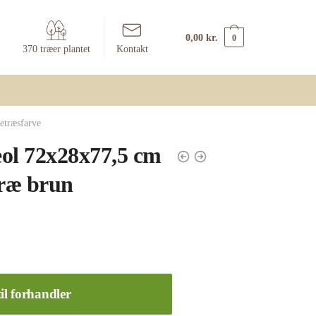
0,00
kr.
0
370 træer plantet
Kontakt
etræsfarve
ol 72x28x77,5 cm
træ brun
il forhandler