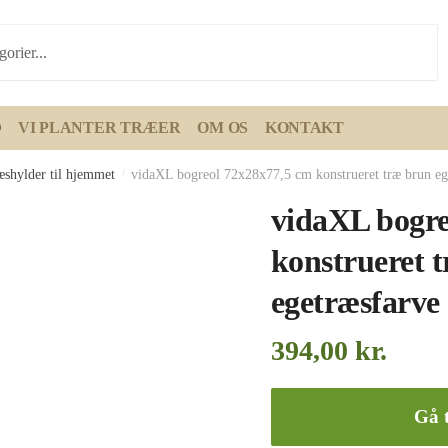
D
VI PLANTER TRÆER
OM OS
KONTAKT
æshylder til hjemmet
/
vidaXL bogreol 72x28x77,5 cm konstrueret træ brun eg
vidaXL bogre
konstrueret 
egetræsfarve
394,00
kr.
Gå t