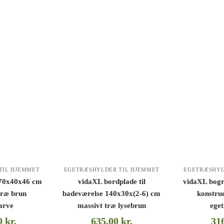
TIL HJEMMET
EGETRÆSHYLDER TIL HJEMMET
EGETRÆSHYL
270x40x46 cm
vidaXL bordplade til
vidaXL bog
træ brun
badeværelse 140x30x(2-6) cm
konstru
arve
massivt træ lysebrun
ege
00
kr.
635,00
kr.
31