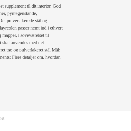
t supplement til dit interiør. God
ner, pyntegenstande,
Det pulverlakerede stål og
layreolen passer nemt ind i ethvert
 mapper, i soveværelset til
kt skal anvendes med det
et træ og pulverlakeret stål Mål:
ents: Flere detaljer om, hvordan
met