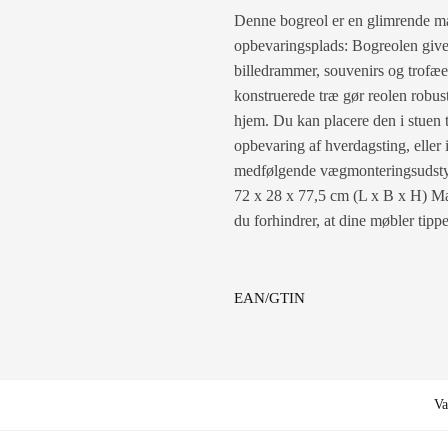
Denne bogreol er en glimrende måde
opbevaringsplads: Bogreolen giver
billedrammer, souvenirs og trofæer
konstruerede træ gør reolen robust
hjem. Du kan placere den i stuen t
opbevaring af hverdagsting, eller 
medfølgende vægmonteringsudstyr f
72 x 28 x 77,5 cm (L x B x H) Ma
du forhindrer, at dine møbler tippe
EAN/GTIN
Va