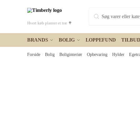
Skip
Skip
Products
to
to
search
navigation
content
Hvert køb planter et træ 🌳
BRANDS
BOLIG
LOPPEFUND
TILBU
Forside
/
Bolig
/
Boliginteriør
/
Opbevaring
/
Hylder
/
Egetr