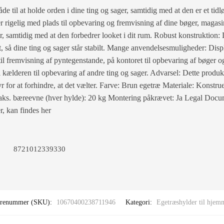
 til at holde orden i dine ting og sager, samtidig med at den er et tidløs
 rigelig med plads til opbevaring og fremvisning af dine bøger, magasi
, samtidig med at den forbedrer looket i dit rum. Robust konstruktion: 
, så dine ting og sager står stabilt. Mange anvendelsesmuligheder: Disp
il fremvisning af pyntegenstande, på kontoret til opbevaring af bøger og
i kælderen til opbevaring af andre ting og sager. Advarsel: Dette produ
or at forhindre, at det vælter. Farve: Brun egetræ Materiale: Konstruer
ks. bæreevne (hver hylde): 20 kg Montering påkrævet: Ja Legal Docum
r, kan findes her
8721012339330
renummer (SKU):
10670400238711946
Kategori:
Egetræshylder til hjem