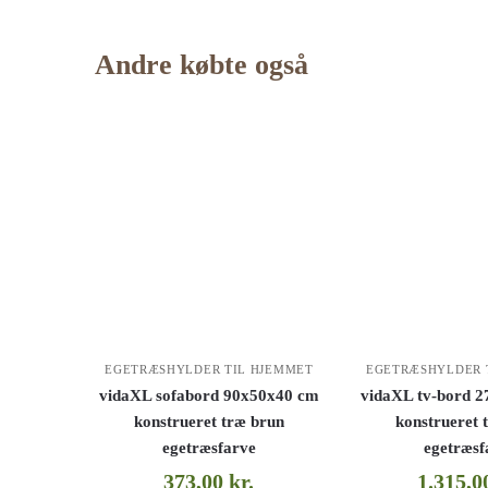
Andre købte også
EGETRÆSHYLDER TIL HJEMMET
EGETRÆSHYLDER 
vidaXL sofabord 90x50x40 cm
vidaXL tv-bord 
konstrueret træ brun
konstrueret 
egetræsfarve
egetræsf
373,00
kr.
1.315,