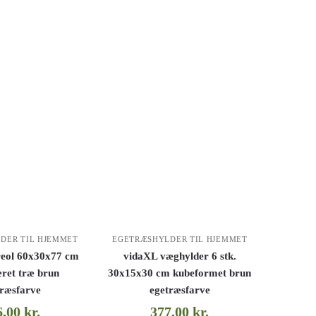
DER TIL HJEMMET
EGETRÆSHYLDER TIL HJEMMET
reol 60x30x77 cm
vidaXL væghylder 6 stk.
eret træ brun
30x15x30 cm kubeformet brun
træsfarve
egetræsfarve
6,00
kr.
377,00
kr.