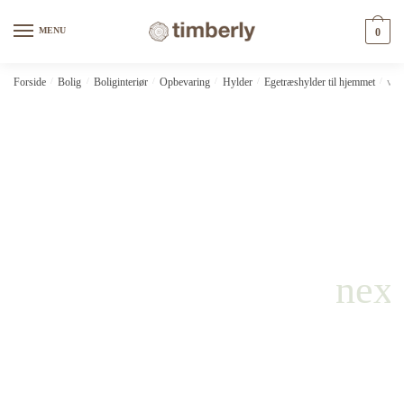
Skip
Skip
to
to
MENU
0
navigation
content
Forside
/
Bolig
/
Boliginteriør
/
Opbevaring
/
Hylder
/
Egetræshylder til hjemmet
/
vid