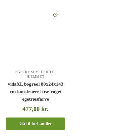
EGETRÆSHYLDER TIL
HJEMMET
vidaXL bogreol 80x24x143
cm konstrueret træ røget
egetræsfarve
477,00
kr.
Gå til forhandler