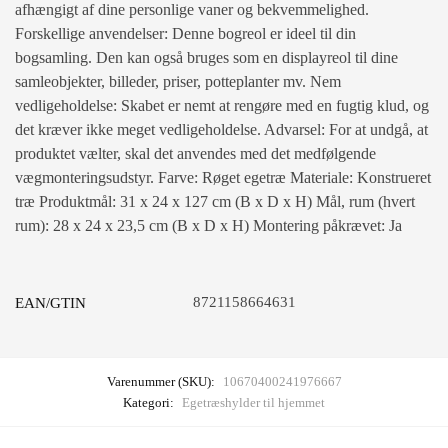
afhængigt af dine personlige vaner og bekvemmelighed.
Forskellige anvendelser: Denne bogreol er ideel til din
bogsamling. Den kan også bruges som en displayreol til dine
samleobjekter, billeder, priser, potteplanter mv. Nem
vedligeholdelse: Skabet er nemt at rengøre med en fugtig klud, og
det kræver ikke meget vedligeholdelse. Advarsel: For at undgå, at
produktet vælter, skal det anvendes med det medfølgende
vægmonteringsudstyr. Farve: Røget egetræ Materiale: Konstrueret
træ Produktmål: 31 x 24 x 127 cm (B x D x H) Mål, rum (hvert
rum): 28 x 24 x 23,5 cm (B x D x H) Montering påkrævet: Ja
8721158664631
EAN/GTIN
Varenummer (SKU):
10670400241976667
Kategori:
Egetræshylder til hjemmet