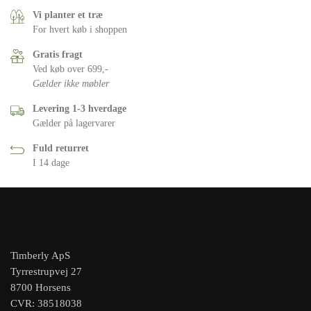
Vi planter et træ
For hvert køb i shoppen
Gratis fragt
Ved køb over 699,-
Gælder ikke møbler
Levering 1-3 hverdage
Gælder på lagervarer
Fuld returret
I 14 dage
Timberly ApS
Tyrrestrupvej 27
8700 Horsens
CVR: 38518038