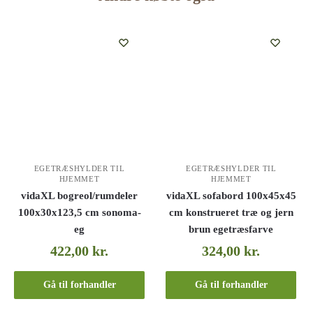
EGETRÆSHYLDER TIL
EGETRÆSHYLDER TIL
HJEMMET
HJEMMET
vidaXL bogreol/rumdeler
vidaXL sofabord 100x45x45
100x30x123,5 cm sonoma-
cm konstrueret træ og jern
eg
brun egetræsfarve
422,00
kr.
324,00
kr.
Gå til forhandler
Gå til forhandler