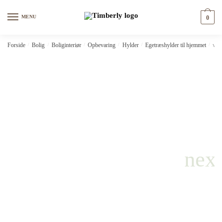
Skip
Skip
to
to
MENU
0
navigation
content
Forside
/
Bolig
/
Boliginteriør
/
Opbevaring
/
Hylder
/
Egetræshylder til hjemmet
/
vid