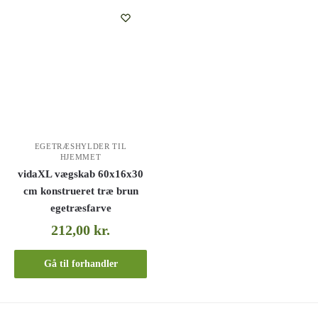
EGETRÆSHYLDER TIL
HJEMMET
vidaXL vægskab 60x16x30
cm konstrueret træ brun
egetræsfarve
212,00
kr.
Gå til forhandler