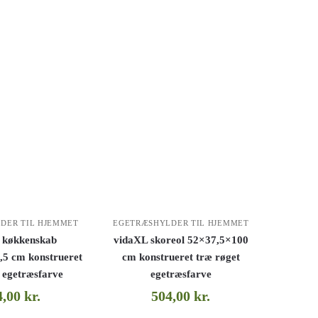
DER TIL HJEMMET
EGETRÆSHYLDER TIL HJEMMET
 køkkenskab
vidaXL skoreol 52×37,5×100
,5 cm konstrueret
cm konstrueret træ røget
 egetræsfarve
egetræsfarve
4,00
kr.
504,00
kr.