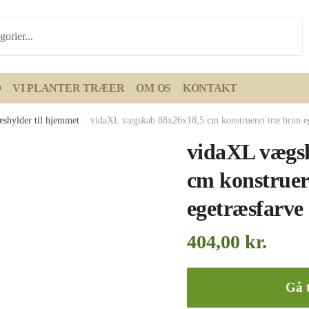
D
VI PLANTER TRÆER
OM OS
KONTAKT
æshylder til hjemmet
/
vidaXL vægskab 88x26x18,5 cm konstrueret træ brun e
vidaXL vægs
cm konstruer
egetræsfarve
404,00
kr.
Gå t