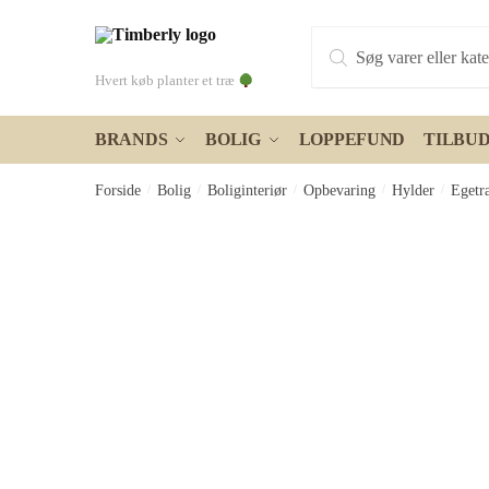
Skip
Skip
Products
to
to
search
navigation
content
Hvert køb planter et træ
BRANDS
BOLIG
LOPPEFUND
TILBU
Forside
/
Bolig
/
Boliginteriør
/
Opbevaring
/
Hylder
/
Egetr