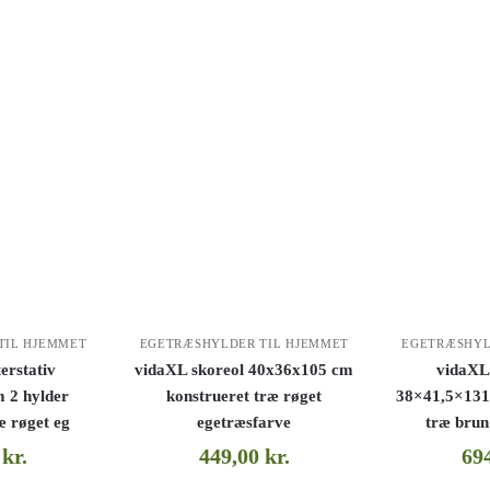
TIL HJEMMET
EGETRÆSHYLDER TIL HJEMMET
EGETRÆSHYL
erstativ
vidaXL skoreol 40x36x105 cm
vidaXL
 2 hylder
konstrueret træ røget
38×41,5×131
æ røget eg
egetræsfarve
træ brun
0
kr.
449,00
kr.
69