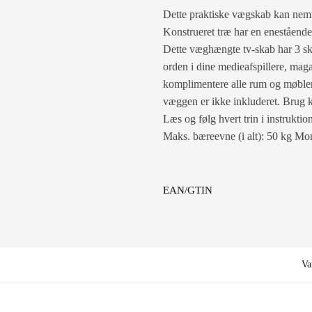
Dette praktiske vægskab kan nemt f
Konstrueret træ har en enestående 
Dette væghængte tv-skab har 3 sku
orden i dine medieafspillere, maga
komplimentere alle rum og møbler 
væggen er ikke inkluderet. Brug k
Læs og følg hvert trin i instrukt
Maks. bæreevne (i alt): 50 kg Mo
EAN/GTIN
Va