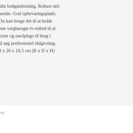
din boligindretning. Robust stel:
fvisende. God opbevaringsplads:
u kan bruge det til at holde
enne væghængte tv-enhed til at
ruer og rawlplugs til brug i
å søg professionel rådgivning.
88 x 26 x 18,5 cm (B x D x H)
met