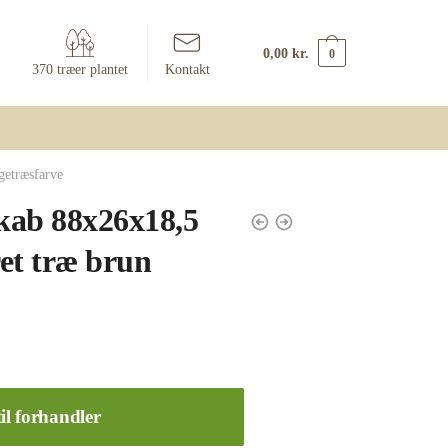
0,00
kr.
0
370 træer plantet
Kontakt
getræsfarve
kab 88x26x18,5
et træ brun
il forhandler