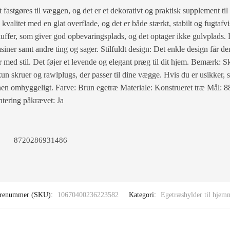
astgøres til væggen, og det er et dekorativt og praktisk supplement til 
kvalitet med en glat overflade, og det er både stærkt, stabilt og fugta
ffer, som giver god opbevaringsplads, og det optager ikke gulvplads. D
siner samt andre ting og sager. Stilfuldt design: Det enkle design får d
med stil. Det føjer et levende og elegant præg til dit hjem. Bemærk: Sk
un skruer og rawlplugs, der passer til dine vægge. Hvis du er usikker, s
ionen omhyggeligt. Farve: Brun egetræ Materiale: Konstrueret træ Mål: 
ntering påkrævet: Ja
8720286931486
renummer (SKU):
10670400236223582
Kategori:
Egetræshylder til hjem