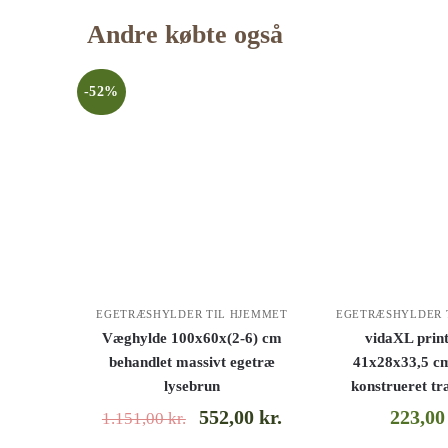
Andre købte også
-52%
EGETRÆSHYLDER TIL HJEMMET
EGETRÆSHYLDER 
Væghylde 100x60x(2-6) cm
vidaXL print
behandlet massivt egetræ
41x28x33,5 cm
lysebrun
konstrueret tr
552,00
kr.
223,0
1.151,00
kr.