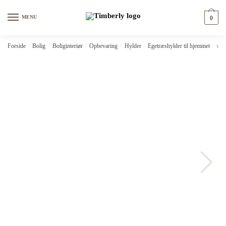
Skip
Skip
to
to
MENU
0
navigation
content
Forside
/
Bolig
/
Boliginteriør
/
Opbevaring
/
Hylder
/
Egetræshylder til hjemmet
/
vid