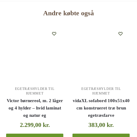
Andre købte også
EGETRÆSHYLDER TIL
EGETRÆSHYLDER TIL
HJEMMET
HJEMMET
Victor børnereol, m. 2 låger
vidaXL sofabord 100x51x40
og 4 hylder – hvid laminat
cm konstrueret træ brun
og natur eg
egetræsfarve
2.299,00
kr.
383,00
kr.