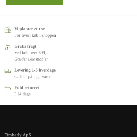
Vi planter et træ
For hvert køb i shoppen
Gratis fragt
Ved køb over 699,-
Gælder ikke møbler
Levering 1-3 hverdage
Gælder på lagervarer
Fuld returret
I 14 dage
Timberly ApS