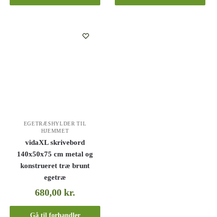
EGETRÆSHYLDER TIL
HJEMMET
vidaXL skrivebord
140x50x75 cm metal og
konstrueret træ brunt
egetræ
680,00
kr.
Gå til forhandler