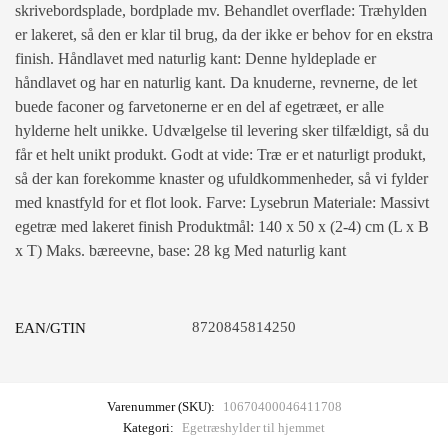
skrivebordsplade, bordplade mv. Behandlet overflade: Træhylden
er lakeret, så den er klar til brug, da der ikke er behov for en ekstra
finish. Håndlavet med naturlig kant: Denne hyldeplade er
håndlavet og har en naturlig kant. Da knuderne, revnerne, de let
buede faconer og farvetonerne er en del af egetræet, er alle
hylderne helt unikke. Udvælgelse til levering sker tilfældigt, så du
får et helt unikt produkt. Godt at vide: Træ er et naturligt produkt,
så der kan forekomme knaster og ufuldkommenheder, så vi fylder
med knastfyld for et flot look. Farve: Lysebrun Materiale: Massivt
egetræ med lakeret finish Produktmål: 140 x 50 x (2-4) cm (L x B
x T) Maks. bæreevne, base: 28 kg Med naturlig kant
8720845814250
EAN/GTIN
Varenummer (SKU):
10670400046411708
Kategori:
Egetræshylder til hjemmet