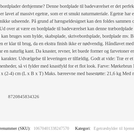
 bordplader derhjemme? Denne bordplade til badeværelset er det perfek
er lavet af massivt egetræ, som er et smukt naturmateriale. Egetræ har
s unikke udseende. På grund af hængseldesignet kan den foldes sammen 
Ud over at være en bordplade til badeværelset kan denne træbordplade
n kan bruges som hylde, skabsplade, skrivebordsplade, bordplade mv. B
 er klar til brug, da en ekstra finish ikke er nødvendig. Håndlavet me
r en naturlig kant. Da knaster, revner, let buede former og farvetoner er
arakter. Udvælgelse til leveringen er tilfældig. Godt at vide: Træ er et 
heder, så vi fylder med knastfyld for et flot look. Farve: Mørkebrun 
 x (2-4) cm (L x B x T) Maks. bæreevne med basestøtte: 21,6 kg Med n
8720845834326
renummer (SKU):
10670401338247570
Kategori:
Egetræshylder til hjem