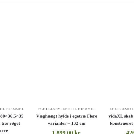
TIL HJEMMET
EGETRÆSHYLDER TIL HJEMMET
EGETRÆSHYL
 80×36,5×35
Væghængt hylde i egetræ Flere
vidaXL skab
 træ røget
varianter – 132 cm
konstrueret
arve
1.899,00
kr.
42