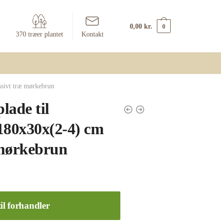
0,00
kr.
0
370 træer plantet
Kontakt
sivt træ mørkebrun
lade til
180x30x(2-4) cm
 mørkebrun
il forhandler