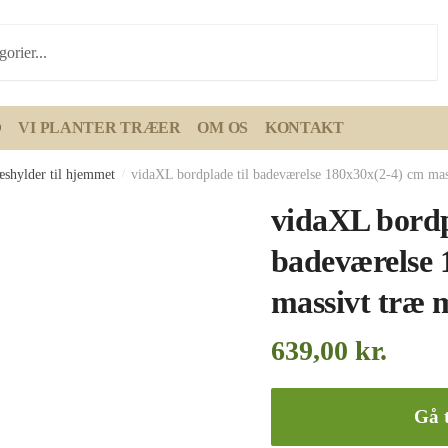
D
VI PLANTER TRÆER
OM OS
KONTAKT
æshylder til hjemmet
/
vidaXL bordplade til badeværelse 180x30x(2-4) cm mas
vidaXL bordp
badeværelse 
massivt træ
639,00
kr.
Gå t