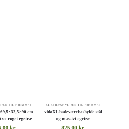
DER TIL HJEMMET
EGETRÆSHYLDER TIL HJEMMET
 69,5×32,5×90 cm
vidaXL badeværelseshylde stål
 træ røget egetræ
og massivt egetræ
6,00
kr.
825,00
kr.