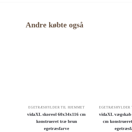
Andre købte også
EGETRÆSHYLDER TIL HJEMMET
EGETRÆSHYLDER 
vidaXL skoreol 60x34x116 cm
vidaXL vægskab
konstrueret træ brun
cm konstrueret
egetræsfarve
egetræsf