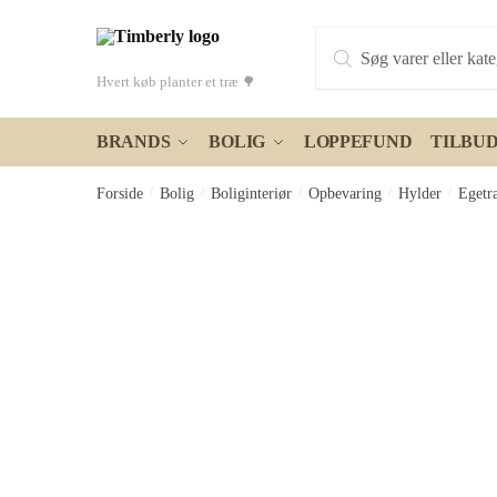
Skip
Skip
Products
to
to
search
navigation
content
Hvert køb planter et træ 🌳
BRANDS
BOLIG
LOPPEFUND
TILBU
Forside
/
Bolig
/
Boliginteriør
/
Opbevaring
/
Hylder
/
Egetr