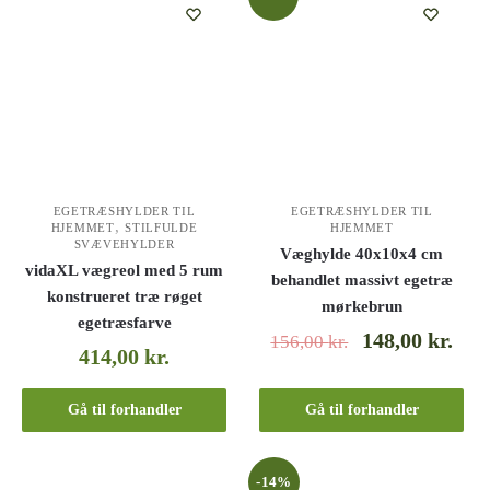
EGETRÆSHYLDER TIL
EGETRÆSHYLDER TIL
,
HJEMMET
STILFULDE
HJEMMET
SVÆVEHYLDER
Væghylde 40x10x4 cm
vidaXL vægreol med 5 rum
behandlet massivt egetræ
konstrueret træ røget
mørkebrun
egetræsfarve
148,00
kr.
156,00
kr.
414,00
kr.
Gå til forhandler
Gå til forhandler
-14%