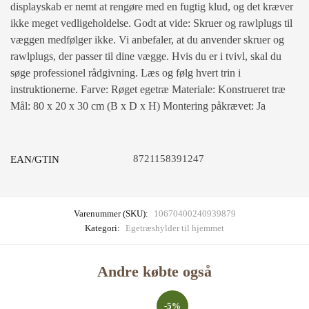
displayskab er nemt at rengøre med en fugtig klud, og det kræver
ikke meget vedligeholdelse. Godt at vide: Skruer og rawlplugs til
væggen medfølger ikke. Vi anbefaler, at du anvender skruer og
rawlplugs, der passer til dine vægge. Hvis du er i tvivl, skal du
søge professionel rådgivning. Læs og følg hvert trin i
instruktionerne. Farve: Røget egetræ Materiale: Konstrueret træ
Mål: 80 x 20 x 30 cm (B x D x H) Montering påkrævet: Ja
8721158391247
EAN/GTIN
Varenummer (SKU):
10670400240939879
Kategori:
Egetræshylder til hjemmet
Andre købte også
-5%