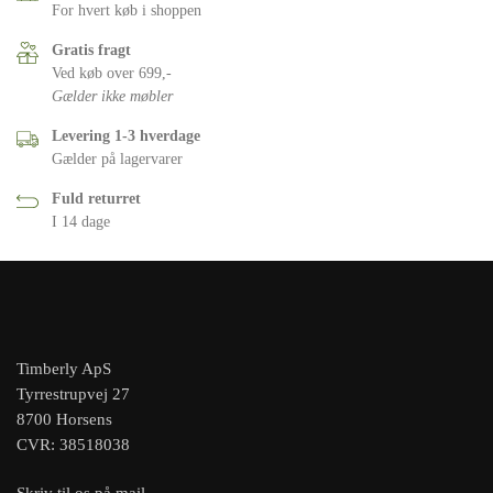
For hvert køb i shoppen
Gratis fragt
Ved køb over 699,-
Gælder ikke møbler
Levering 1-3 hverdage
Gælder på lagervarer
Fuld returret
I 14 dage
Timberly ApS
Tyrrestrupvej 27
8700 Horsens
CVR: 38518038