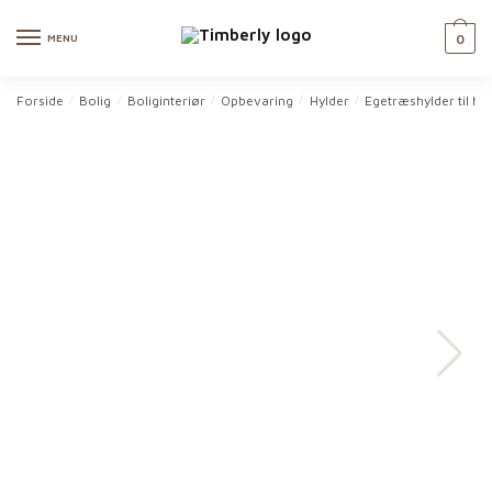
Skip
Skip
to
to
MENU
0
navigation
content
Forside
Bolig
Boliginteriør
Opbevaring
Hylder
Egetræshylder til h
/
/
/
/
/