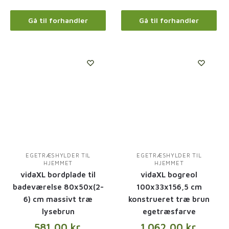
Gå til forhandler
Gå til forhandler
EGETRÆSHYLDER TIL
EGETRÆSHYLDER TIL
HJEMMET
HJEMMET
vidaXL bordplade til
vidaXL bogreol
badeværelse 80x50x(2-
100x33x156,5 cm
6) cm massivt træ
konstrueret træ brun
lysebrun
egetræsfarve
581,00
kr.
1.062,00
kr.