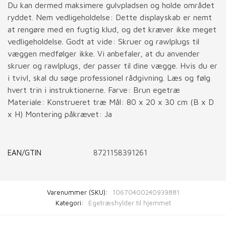
Du kan dermed maksimere gulvpladsen og holde området
ryddet. Nem vedligeholdelse: Dette displayskab er nemt
at rengøre med en fugtig klud, og det kræver ikke meget
vedligeholdelse. Godt at vide: Skruer og rawlplugs til
væggen medfølger ikke. Vi anbefaler, at du anvender
skruer og rawlplugs, der passer til dine vægge. Hvis du er
i tvivl, skal du søge professionel rådgivning. Læs og følg
hvert trin i instruktionerne. Farve: Brun egetræ
Materiale: Konstrueret træ Mål: 80 x 20 x 30 cm (B x D
x H) Montering påkrævet: Ja
EAN/GTIN
8721158391261
Varenummer (SKU):
10670400240939881
Kategori:
Egetræshylder til hjemmet