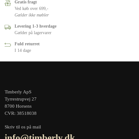
Gratis fragt
Ved køb over 699,-
Gælder ikke møbler
Levering 1-3 hverdage
Gælder på lagervarer
Fuld returret
I 14 dage
Timberly ApS
Tyrrestrupvej 27
8700 Horsens
CVR: 38518038
Skriv til os på mail
info@timberly.dk