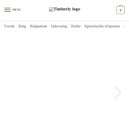
Skip
Skip
to
to
MENU
0
navigation
content
Forside
/
Bolig
/
Boliginteriør
/
Opbevaring
/
Hylder
/
Egetræshylder til hjemmet
/
vid