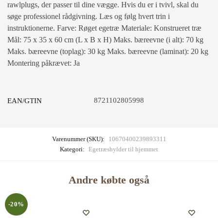
rawlplugs, der passer til dine vægge. Hvis du er i tvivl, skal du
søge professionel rådgivning. Læs og følg hvert trin i
instruktionerne. Farve: Røget egetræ Materiale: Konstrueret træ
Mål: 75 x 35 x 60 cm (L x B x H) Maks. bæreevne (i alt): 70 kg
Maks. bæreevne (toplag): 30 kg Maks. bæreevne (laminat): 20 kg
Montering påkrævet: Ja
8721102805998
EAN/GTIN
Varenummer (SKU):
10670400239893311
Kategori:
Egetræshylder til hjemmet
Andre købte også
-20%