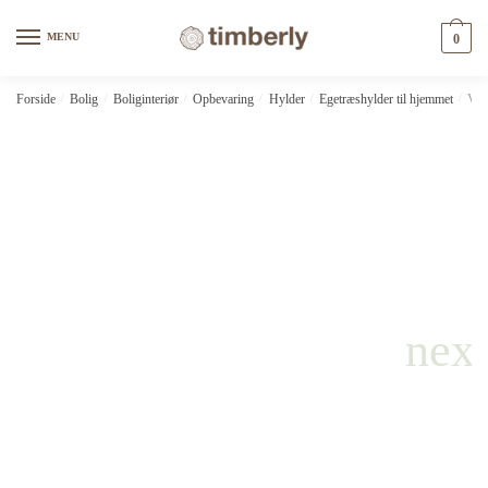
Skip
Skip
to
to
MENU
0
navigation
content
Forside
/
Bolig
/
Boliginteriør
/
Opbevaring
/
Hylder
/
Egetræshylder til hjemmet
/
Væg