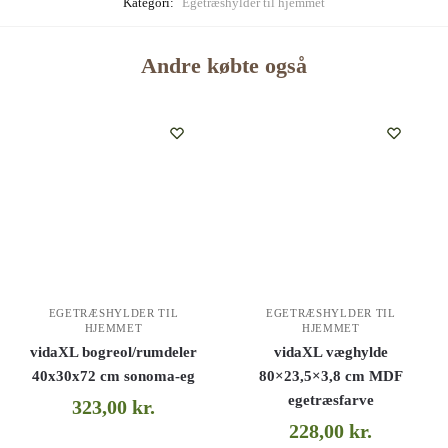
Kategori:
Egetræshylder til hjemmet
Andre købte også
EGETRÆSHYLDER TIL
EGETRÆSHYLDER TIL
HJEMMET
HJEMMET
vidaXL bogreol/rumdeler
vidaXL væghylde
40x30x72 cm sonoma-eg
80×23,5×3,8 cm MDF
egetræsfarve
323,00
kr.
228,00
kr.