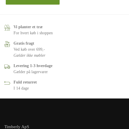
Vi planter et træ
For hvert køb i shoppen
Gratis fragt
Ved køb over 699,-
Gælder ikke møbler
Levering 1-3 hverdage
Gælder på lagervarer
Fuld returret
I 14 dage
Timberly ApS