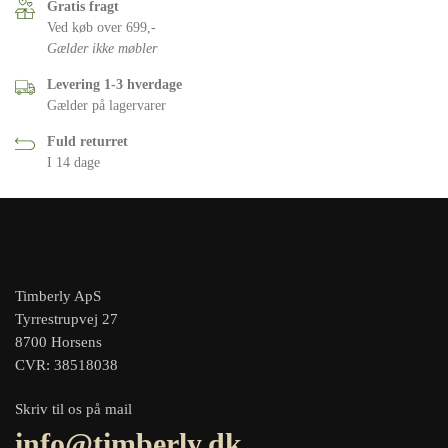
Gratis fragt
Ved køb over 699,-
Gælder ikke møbler
Levering 1-3 hverdage
Gælder på lagervarer
Fuld returret
I 14 dage
Timberly ApS
Tyrrestrupvej 27
8700 Horsens
CVR: 38518038
Skriv til os på mail
info@timberly.dk