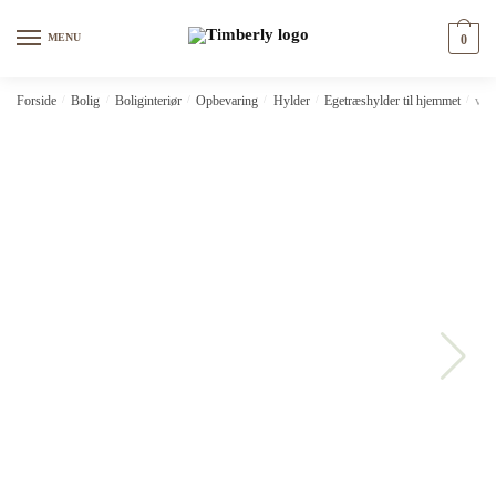
Skip
Skip
to
to
MENU
0
navigation
content
Forside
/
Bolig
/
Boliginteriør
/
Opbevaring
/
Hylder
/
Egetræshylder til hjemmet
/
vid