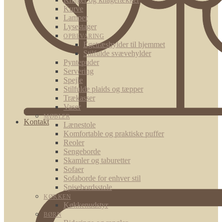
Kurve
Lamper
Lysestager
OPBEVARING
Egetræshylder til hjemmet
Stilfulde svævehylder
Pyntepuder
Servering
Spejle
Stilfulde plaids og tæpper
Trækasser
Vaser
MØBLER
Kontakt
Lænestole
Komfortable og praktiske puffer
Reoler
Sengeborde
Skamler og taburetter
Sofaer
Sofaborde for enhver stil
Spisebordsstole
KØKKEN
Køkkenudstyr
BØRN