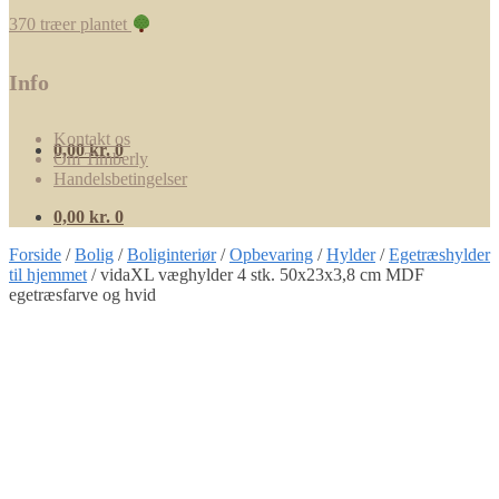
370 træer plantet
Info
Kontakt os
0,00
kr.
0
Om Timberly
Handelsbetingelser
0,00
kr.
0
Forside
/
Bolig
/
Boliginteriør
/
Opbevaring
/
Hylder
/
Egetræshylder
til hjemmet
/
vidaXL væghylder 4 stk. 50x23x3,8 cm MDF
egetræsfarve og hvid