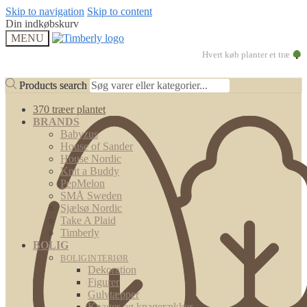
Skip to navigation
Skip to content
Din indkøbskurv
MENU
Hvert køb planter et træ
Products search
Products search
370 træer plantet
BRANDS
Babyzus
House of Sander
House Nordic
Knit a Buddy
PepMelon
SMÅ Sweden
Sjælsø Nordic
Take A Plaid
Timberly
BOLIG
BOLIGINTERIØR
Dekoration
Figurer
Gulvtæpper
Knager og knagerækker