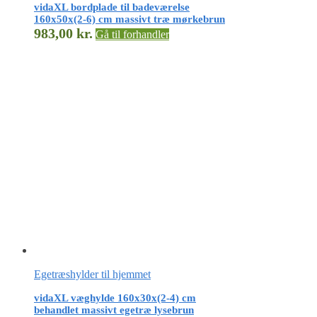
vidaXL bordplade til badeværelse
160x50x(2-6) cm massivt træ mørkebrun
983,00
kr.
Gå til forhandler
Egetræshylder til hjemmet
vidaXL væghylde 160x30x(2-4) cm
behandlet massivt egetræ lysebrun