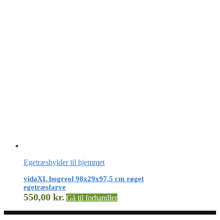
Egetræshylder til hjemmet
vidaXL bogreol 98x29x97,5 cm røget
egetræsfarve
550,00
kr.
Gå til forhandler