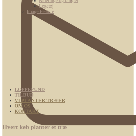
Bideringe og rangler
Legetøj
Image Feature
LOPPEFUND
TILBUD
VI PLANTER TRÆER
OM OS
KONTAKT
Hvert køb planter et træ