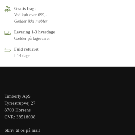
Gratis fragt
Ved køb over 699,-
Gælder ikke møbler
Levering 1-3 hverdage
Gælder på lagervarer
Fuld returret
I 14 dage
Timberly ApS
Tyrrestrupvej 27
8700 Horsens
CVR: 38518038
Skriv til os på mail