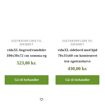
EGETRÆSHYLDER TIL
EGETRÆSHYLDER TIL
HJEMMET
HJEMMET
vidaXL bogreol/rumdeler
vidaXL sidebord med hjul
100x30x72 cm sonoma-eg
70x35x60 cm konstrueret
træ egetræsfarve
523,00
kr.
430,00
kr.
Gå til forhandler
Gå til forhandler