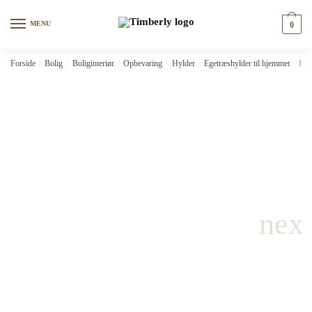
Skip
Skip
to
to
MENU
0
navigation
content
Forside
/
Bolig
/
Boliginteriør
/
Opbevaring
/
Hylder
/
Egetræshylder til hjemmet
/
Hüb