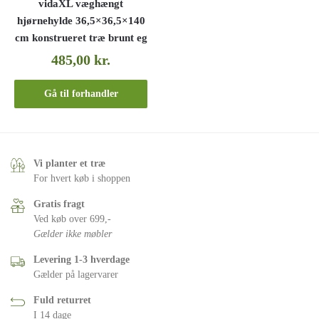
vidaXL væghængt
hjørnehylde 36,5×36,5×140
cm konstrueret træ brunt eg
485,00
kr.
Gå til forhandler
Vi planter et træ
For hvert køb i shoppen
Gratis fragt
Ved køb over 699,-
Gælder ikke møbler
Levering 1-3 hverdage
Gælder på lagervarer
Fuld returret
I 14 dage