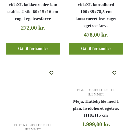
vidaXL køkkenreoler kan
vidaXL konsolbord
stables 2 stk. 60x15x16 cm
100x39x78,5 cm
røget egetræsfarve
konstrueret træ røget
egetræsfarve
272,00
kr.
478,00
kr.
Gå til forhandler
Gå til forhandler
EGETRÆSHYLDER TIL
HJEMMET
Meja, Hattehylde med 1
plan, hvidolieret egetræ,
H18x115 cm
1.999,00
kr.
EGETRÆSHYLDER TIL
HJEMMET