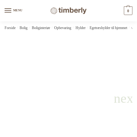
Skip
Skip
to
to
MENU
0
navigation
content
Forside
/
Bolig
/
Boliginteriør
/
Opbevaring
/
Hylder
/
Egetræshylder til hjemmet
/
vid