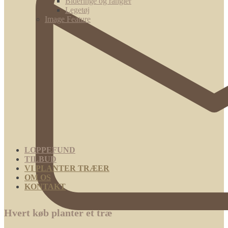
Bideringe og rangler
Legetøj
Image Feature
LOPPEFUND
TILBUD
VI PLANTER TRÆER
OM OS
KONTAKT
Hvert køb planter et træ