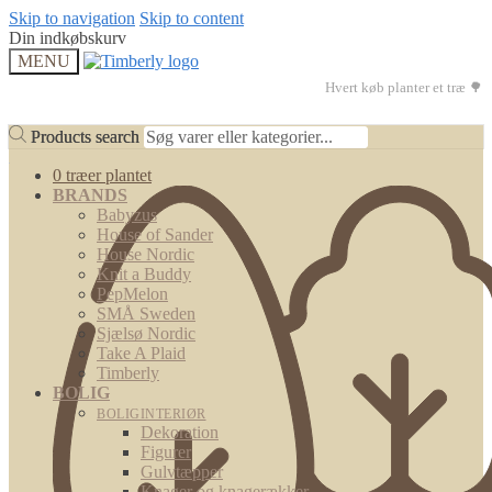
Skip to navigation
Skip to content
Din indkøbskurv
MENU
Hvert køb planter et træ 🌳
Products search
Products search
0 træer plantet
BRANDS
Babyzus
House of Sander
House Nordic
Knit a Buddy
PepMelon
SMÅ Sweden
Sjælsø Nordic
Take A Plaid
Timberly
BOLIG
BOLIGINTERIØR
Dekoration
Figurer
Gulvtæpper
Knager og knagerækker