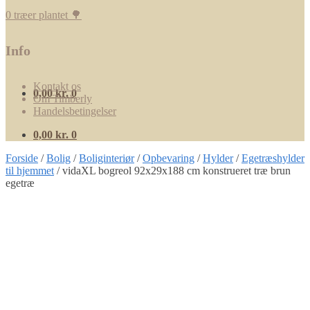
0 træer plantet 🌳
Info
Kontakt os
0,00
kr.
0
Om Timberly
Handelsbetingelser
0,00
kr.
0
Forside
/
Bolig
/
Boliginteriør
/
Opbevaring
/
Hylder
/
Egetræshylder
til hjemmet
/
vidaXL bogreol 92x29x188 cm konstrueret træ brun
egetræ