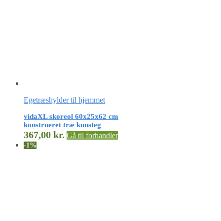
Egetræshylder til hjemmet
vidaXL skoreol 60x25x62 cm
konstrueret træ kunsteg
367,00
kr.
Gå til forhandler
-1%