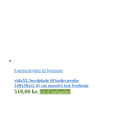
Egetræshylder til hjemmet
vidaXL bordplade til badeværelse
140x30x(2-4) cm massivt træ lysebrun
510,00
kr.
Gå til forhandler