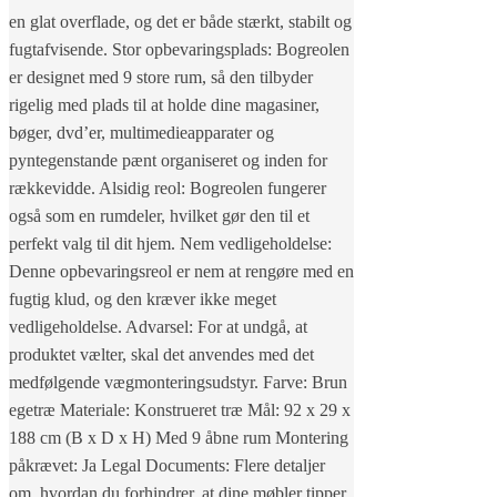
en glat overflade, og det er både stærkt, stabilt og
fugtafvisende. Stor opbevaringsplads: Bogreolen
er designet med 9 store rum, så den tilbyder
rigelig med plads til at holde dine magasiner,
bøger, dvd’er, multimedieapparater og
pyntegenstande pænt organiseret og inden for
rækkevidde. Alsidig reol: Bogreolen fungerer
også som en rumdeler, hvilket gør den til et
perfekt valg til dit hjem. Nem vedligeholdelse:
Denne opbevaringsreol er nem at rengøre med en
fugtig klud, og den kræver ikke meget
vedligeholdelse. Advarsel: For at undgå, at
produktet vælter, skal det anvendes med det
medfølgende vægmonteringsudstyr. Farve: Brun
egetræ Materiale: Konstrueret træ Mål: 92 x 29 x
188 cm (B x D x H) Med 9 åbne rum Montering
påkrævet: Ja Legal Documents: Flere detaljer
om, hvordan du forhindrer, at dine møbler tipper,