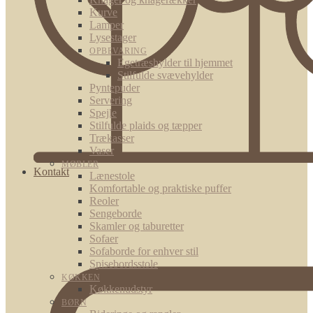
Kurve
Lamper
Lysestager
OPBEVARING
Egetræshylder til hjemmet
Stilfulde svævehylder
Pyntepuder
Servering
Spejle
Stilfulde plaids og tæpper
Trækasser
Vaser
MØBLER
Kontakt
Lænestole
Komfortable og praktiske puffer
Reoler
Sengeborde
Skamler og taburetter
Sofaer
Sofaborde for enhver stil
Spisebordsstole
KØKKEN
Køkkenudstyr
BØRN