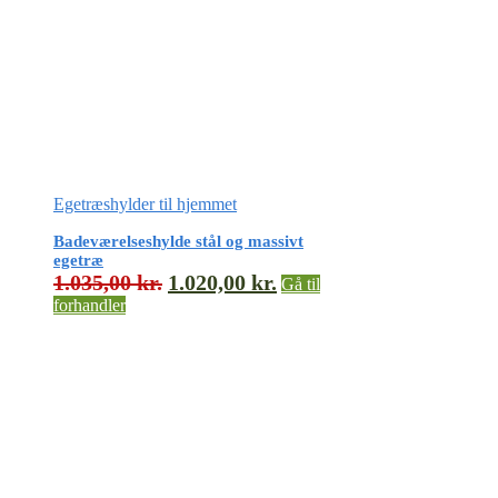
Egetræshylder til hjemmet
Badeværelseshylde stål og massivt
egetræ
1.035,00
kr.
1.020,00
kr.
Gå til
forhandler