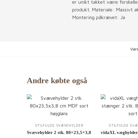
er unikt takket være forskelle
produkt. Materiale: Massivt a
Montering påkrævet: Ja
Var
Andre købte også
STILFULDE SVÆVEHYLDER
STILFULDE SV
Svævehylder 2 stk. 80×23,5×3,8
vidaXL væghylder