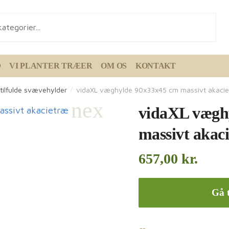
D
VI PLANTER TRÆER
OM OS
KONTAKT
tilfulde svævehylder
vidaXL væghylde 90x33x45 cm massivt akaci
/
vidaXL vægh
massivt akac
657,00
kr.
Gå t