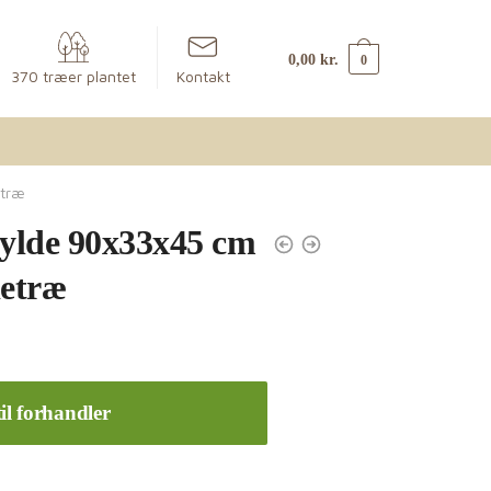
0,00
kr.
0
370 træer plantet
Kontakt
etræ
ylde 90x33x45 cm
ietræ
il forhandler