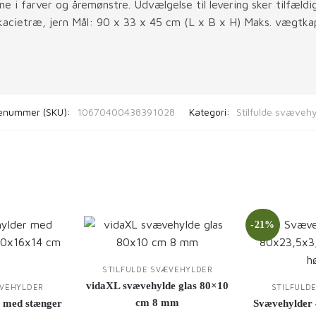
ne i farver og åremønstre. Udvælgelse til levering sker tilfældig
kacietræ, jern Mål: 90 x 33 x 45 cm (L x B x H) Maks. vægtkapa
enummer (SKU):
10670400438391028
Kategori:
Stilfulde svævehy
-21%
STILFULDE SVÆVEHYLDER
vidaXL svævehylde glas 80×10
ÆVEHYLDER
STILFULD
cm 8 mm
 med stænger
Svævehylder 