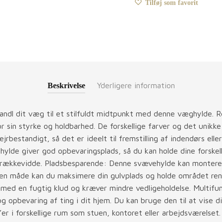
Tilføj som favorit
Yderligere information
Beskrivelse
vandl dit væg til et stilfuldt midtpunkt med denne væghylde. R
r sin styrke og holdbarhed. De forskellige farver og det unik
vejrbestandigt, så det er ideelt til fremstilling af indendørs el
ylde giver god opbevaringsplads, så du kan holde dine forskel
 rækkevidde. Pladsbesparende: Denne svævehylde kan monteres
den måde kan du maksimere din gulvplads og holde området ren
 med en fugtig klud og kræver mindre vedligeholdelse. Multif
g opbevaring af ting i dit hjem. Du kan bruge den til at vise d
’er i forskellige rum som stuen, kontoret eller arbejdsværelset