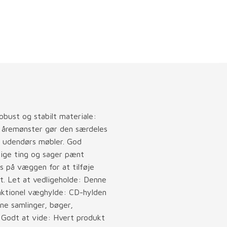
obust og stabilt materiale:
ke åremønster gør den særdeles
ler udendørs møbler. God
lige ting og sager pænt
 på væggen for at tilføje
t. Let at vedligeholde: Denne
unktionel væghylde: CD-hylden
ine samlinger, bøger,
. Godt at vide: Hvert produkt