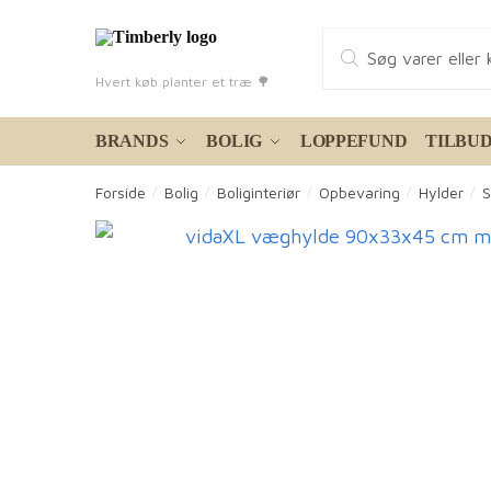
Skip
Skip
Products
to
to
search
navigation
content
Hvert køb planter et træ 🌳
BRANDS
BOLIG
LOPPEFUND
TILBU
Forside
Bolig
Boliginteriør
Opbevaring
Hylder
S
/
/
/
/
/