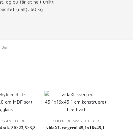
t, og du får et helt unikt
citet (i alt): 60 kg
lder
E SVÆVEHYLDER
STILFULDE SVÆVEHYLDER
4 stk. 80×23,5×3,8
vidaXL vægreol 45,1x16x45,1