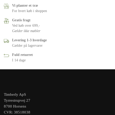
Vi planter et træ
For hvert køb i shoppen
Gratis fragt
Ved køb over 699,-
Gælder ikke møbler
Levering 1-3 hverdage
Gælder på lagervarer
Fuld returret
I 14 dage
Timberly ApS
Tyrrestrupvej 27
8700 Horsens
CVR: 38518038