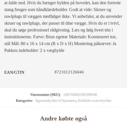
at falde ned. Hvis du hænger hylden på hovedet, kan den forreste
stang bruges som håndklædeholder. Godt at vide: Skruer og
rawlplugs til væggen medfølger ikke. Vi anbefaler, at du anvender
skruer og rawlplugs, der passer til dine vægge. Hvis du er i tvivl,
skal du søge professionel rådgivning. Læs og følg hvert trin i
instruktionerne. Farve: Brun egetræ Materiale: Konstrueret træ,
stål Mål: 80 x 16 x 14 cm (B x D x H) Montering påkrævet: Ja
Pakken indeholder: 2 x væghylde
8721012126046
EAN/GTIN
Varenummer (SKU):
10670400238599648
Kategorier:
Egetræshylder til hjemmet
,
Stilfulde svævehylder
Andre købte også