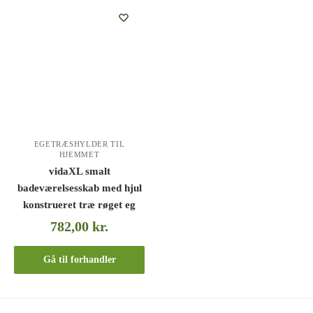
EGETRÆSHYLDER TIL
HJEMMET
vidaXL smalt
badeværelsesskab med hjul
konstrueret træ røget eg
782,00
kr.
Gå til forhandler