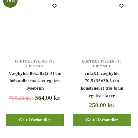
-20%
EGETRÆSHYLDER TIL
EGETRÆSHYLDER TIL
HJEMMET
HJEMMET
Væghylde 80x50x(2-4) cm
vidaXL væghylde
behandlet massivt egetræ
70,5x35x30,5 cm
lysebrun
konstrueret træ brun
egetræsfarve
564,00
kr.
705,00
kr.
250,00
kr.
Gå til forhandler
Gå til forhandler