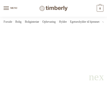
Skip
Skip
to
to
MENU
0
navigation
content
Forside
/
Bolig
/
Boliginteriør
/
Opbevaring
/
Hylder
/
Egetræshylder til hjemmet
/
vid