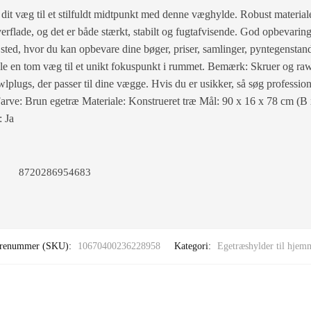
 dit væg til et stilfuldt midtpunkt med denne væghylde. Robust material
verflade, og det er både stærkt, stabilt og fugtafvisende. God opbevar
e sted, hvor du kan opbevare dine bøger, priser, samlinger, pyntegensta
dle en tom væg til et unikt fokuspunkt i rummet. Bemærk: Skruer og raw
lplugs, der passer til dine vægge. Hvis du er usikker, så søg professio
. Farve: Brun egetræ Materiale: Konstrueret træ Mål: 90 x 16 x 78 cm 
: Ja
8720286954683
renummer (SKU):
10670400236228958
Kategori:
Egetræshylder til hjem