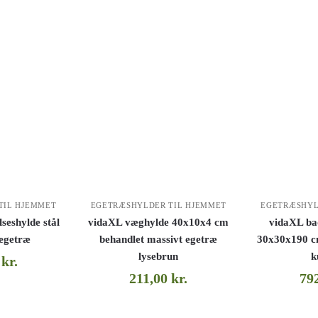
TIL HJEMMET
EGETRÆSHYLDER TIL HJEMMET
EGETRÆSHYL
seshylde stål
vidaXL væghylde 40x10x4 cm
vidaXL ba
 egetræ
behandlet massivt egetræ
30x30x190 c
lysebrun
k
0
kr.
211,00
kr.
79