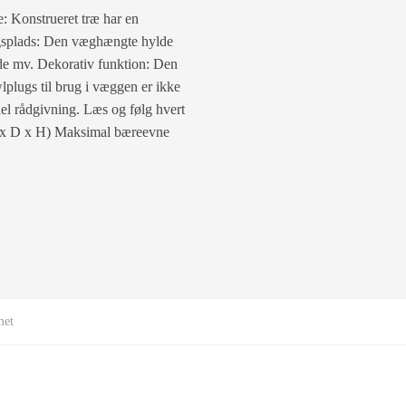
e: Konstrueret træ har en
ingsplads: Den væghængte hylde
nde mv. Dekorativ funktion: Den
lplugs til brug i væggen er ikke
nel rådgivning. Læs og følg hvert
(B x D x H) Maksimal bæreevne
met