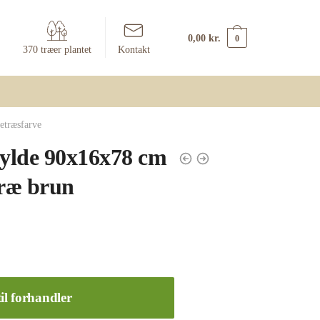
0,00
kr.
0
370 træer plantet
Kontakt
etræsfarve
ylde 90x16x78 cm
træ brun
il forhandler