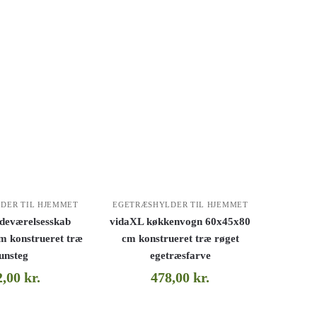
DER TIL HJEMMET
EGETRÆSHYLDER TIL HJEMMET
deværelsesskab
vidaXL køkkenvogn 60x45x80
m konstrueret træ
cm konstrueret træ røget
unsteg
egetræsfarve
2,00
kr.
478,00
kr.