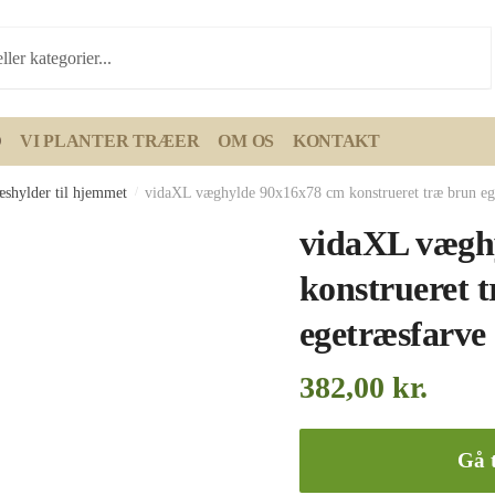
D
VI PLANTER TRÆER
OM OS
KONTAKT
æshylder til hjemmet
/
vidaXL væghylde 90x16x78 cm konstrueret træ brun eg
vidaXL vægh
konstrueret 
egetræsfarve
382,00
kr.
Gå t