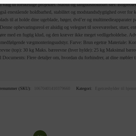
gt valg til forskellige projekter. Stabilt og langtidsholdbart stel: Bogreolen
er også enestående holdbarhed, stabilitet og modstandsdygtighed over fo
lads til at holde dine ugeblade, bøger, dvd’er og multimedieapparater p
nne opbevaringsreol er alsidig og velegnet til soveværelser, stuer, e
re med en fugtig klud, og den kræver ikke meget vedligeholdelse. Adva
t medfølgende vægmonteringsudstyr. Farve: Brun egetræ Materiale: Kons
evne (top): 30 kg Maks. bæreevne (hver hylde): 25 kg Maksimal bæree
Documents: Flere detaljer om, hvordan du forhindrer, at dine møbler ti
renummer (SKU):
10670401410379660
Kategori:
Egetræshylder til hjem