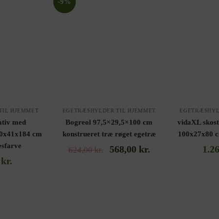
-9%
TIL HJEMMET
EGETRÆSHYLDER TIL HJEMMET
EGETRÆSHYL
ativ med
Bogreol 97,5×29,5×100 cm
vidaXL skost
00x41x184 cm
konstrueret træ røget egetræ
100x27x80 c
æsfarve
568,00
kr.
1.2
624,00
kr.
0
kr.