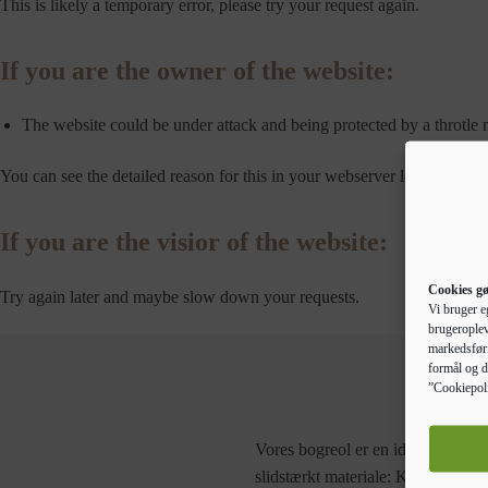
This is likely a temporary error, please try your request again.
If you are the owner of the website:
The website could be under attack and being protected by a throtle
You can see the detailed reason for this in your webserver logs.
If you are the visior of the website:
Cookies gø
Try again later and maybe slow down your requests.
Vi bruger e
brugeroplev
markedsføri
formål og d
”Cookiepoli
Vores bogreol er en ideel løsning t
slidstærkt materiale: Konstrueret t