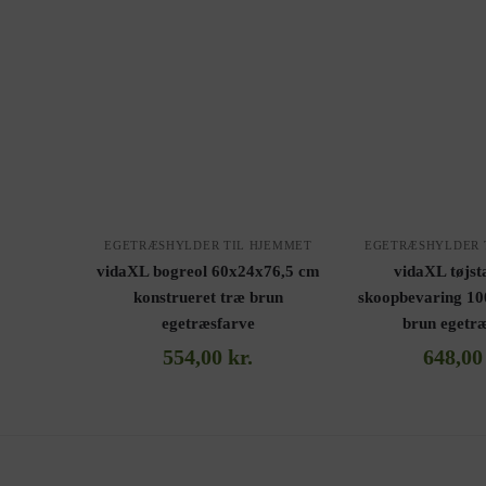
EGETRÆSHYLDER TIL HJEMMET
EGETRÆSHYLDER 
vidaXL bogreol 60x24x76,5 cm
vidaXL tøjst
konstrueret træ brun
skoopbevaring 1
egetræsfarve
brun egetr
554,00
kr.
648,0