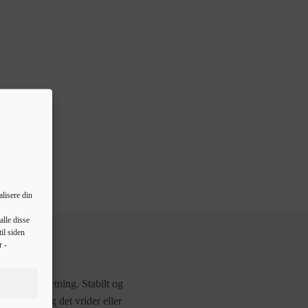
lisere din
alle disse
il siden
r -
til din indretning. Stabilt og
afvisende, og det vrider eller