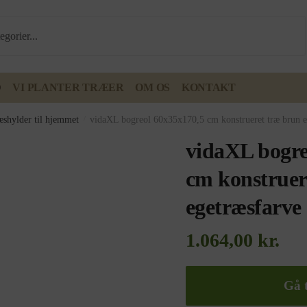
D
VI PLANTER TRÆER
OM OS
KONTAKT
æshylder til hjemmet
/
vidaXL bogreol 60x35x170,5 cm konstrueret træ brun e
vidaXL bogre
cm konstruer
egetræsfarve
1.064,00
kr.
Gå t