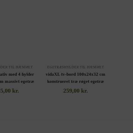
DER TIL HJEMMET
EGETRÆSHYLDER TIL HJEMMET
ativ med 4 hylder
vidaXL tv-bord 100x24x32 cm
m massivt egetræ
konstrueret træ røget egetræ
65,00
kr.
259,00
kr.