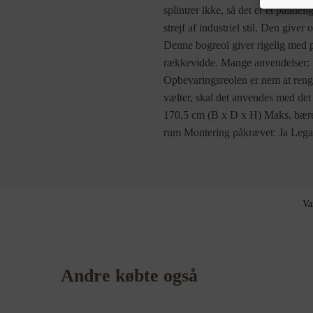
splintrer ikke, så det er et pålideli
strejf af industriel stil. Den giv
Denne bogreol giver rigelig med p
rækkevidde. Mange anvendelser: De
Opbevaringsreolen er nem at rengø
vælter, skal det anvendes med de
170,5 cm (B x D x H) Maks. bære
rum Montering påkrævet: Ja Legal 
Va
Andre købte også