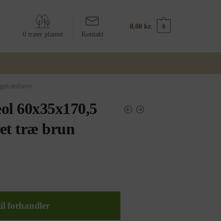
0,00
kr.
0
0 træer plantet
Kontakt
getræsfarve
ol 60x35x170,5
et træ brun
il forhandler