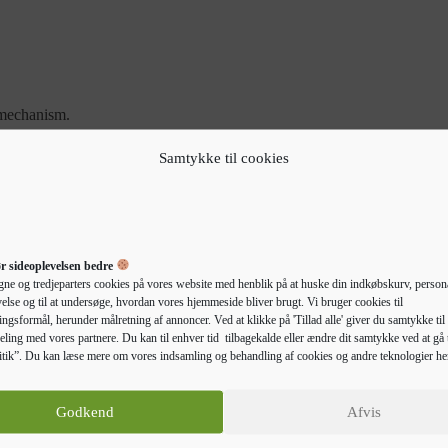
 mechanism.
Samtykke til cookies
r sideoplevelsen bedre
gne og tredjeparters cookies på vores website med henblik på at huske din indkøbskurv, persona
else og til at undersøge, hvordan vores hjemmeside bliver brugt. Vi bruger cookies til
ngsformål, herunder målretning af annoncer. Ved at klikke på 'Tillad alle' giver du samtykke til 
eling med vores partnere. Du kan til enhver tid tilbagekalde eller ændre dit samtykke ved at gå t
Beskrivelse
Yderligere information
tik”. Du kan læse mere om vores indsamling og behandling af cookies og andre teknologier he
Godkend
Afvis
il organisering af dine bøger, og den vil føje et strejf af moderne charme 
ræ er et slidstærkt og stabilt materiale med en glat overflade. Det er fugt