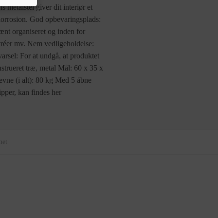
s metalstel giver dit interiør et
r korrosion. God opbevaringsplads:
ænt organiseret og inden for
ntréer mv. Nem vedligeholdelse:
rsel: For at undgå, at produktet
trueret træ, metal Mål: 60 x 35 x
vne (i alt): 80 kg Med 5 åbne
pper, kan findes her
met