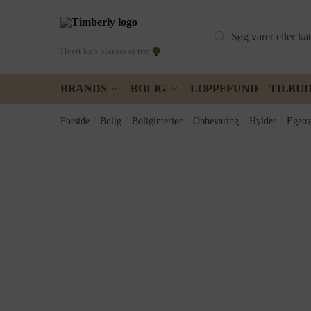
Skip
Skip
Products
to
to
search
navigation
content
Hvert køb planter et træ
BRANDS
BOLIG
LOPPEFUND
TILBU
Forside
/
Bolig
/
Boliginteriør
/
Opbevaring
/
Hylder
/
Egetr