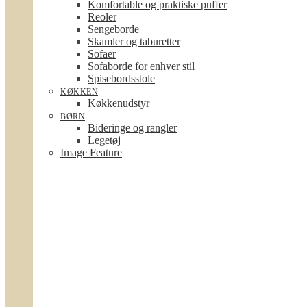
Komfortable og praktiske puffer
Reoler
Sengeborde
Skamler og taburetter
Sofaer
Sofaborde for enhver stil
Spisebordsstole
KØKKEN
Køkkenudstyr
BØRN
Bideringe og rangler
Legetøj
Image Feature