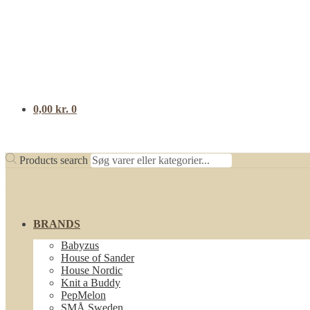
0,00
kr.
0
Products search
BRANDS
Babyzus
House of Sander
House Nordic
Knit a Buddy
PepMelon
SMÅ Sweden