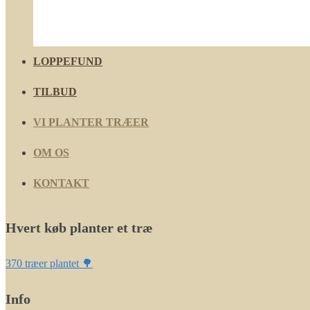
LOPPEFUND
TILBUD
VI PLANTER TRÆER
OM OS
KONTAKT
Hvert køb planter et træ
370 træer plantet 🌳
Info