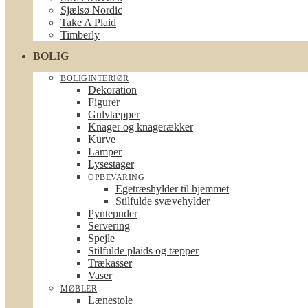
Sjælsø Nordic
Take A Plaid
Timberly
BOLIG
BOLIGINTERIØR
Dekoration
Figurer
Gulvtæpper
Knager og knagerækker
Kurve
Lamper
Lysestager
OPBEVARING
Egetræshylder til hjemmet
Stilfulde svævehylder
Pyntepuder
Servering
Spejle
Stilfulde plaids og tæpper
Trækasser
Vaser
MØBLER
Lænestole