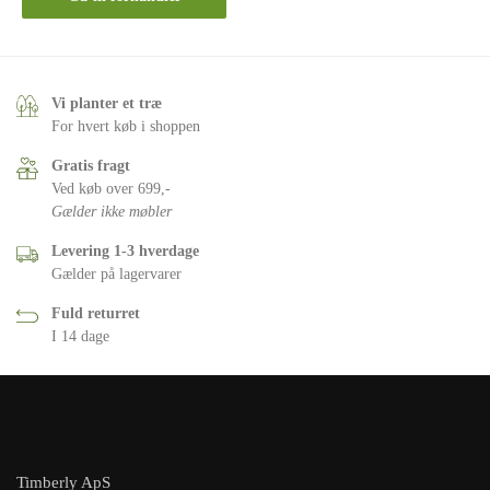
Vi planter et træ
For hvert køb i shoppen
Gratis fragt
Ved køb over 699,-
Gælder ikke møbler
Levering 1-3 hverdage
Gælder på lagervarer
Fuld returret
I 14 dage
Timberly ApS