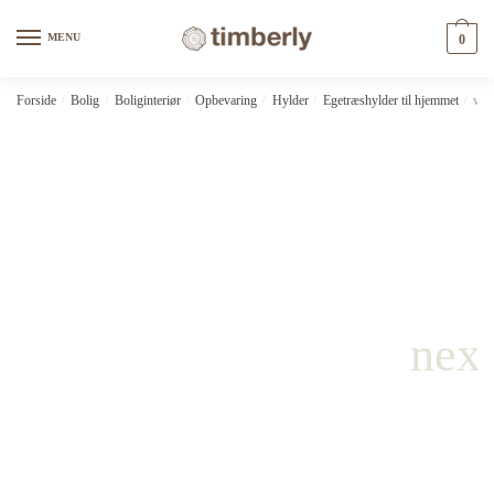
Skip
Skip
to
to
MENU
0
navigation
content
Forside
/
Bolig
/
Boliginteriør
/
Opbevaring
/
Hylder
/
Egetræshylder til hjemmet
/
vid