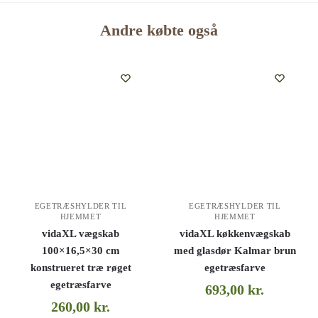
Andre købte også
EGETRÆSHYLDER TIL
EGETRÆSHYLDER TIL
HJEMMET
HJEMMET
vidaXL vægskab
vidaXL køkkenvægskab
100×16,5×30 cm
med glasdør Kalmar brun
konstrueret træ røget
egetræsfarve
egetræsfarve
693,00
kr.
260,00
kr.