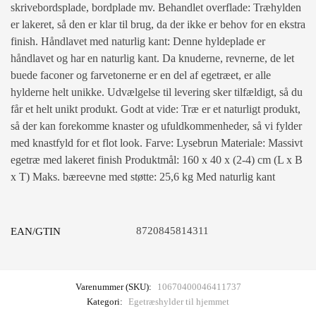
skrivebordsplade, bordplade mv. Behandlet overflade: Træhylden
er lakeret, så den er klar til brug, da der ikke er behov for en ekstra
finish. Håndlavet med naturlig kant: Denne hyldeplade er
håndlavet og har en naturlig kant. Da knuderne, revnerne, de let
buede faconer og farvetonerne er en del af egetræet, er alle
hylderne helt unikke. Udvælgelse til levering sker tilfældigt, så du
får et helt unikt produkt. Godt at vide: Træ er et naturligt produkt,
så der kan forekomme knaster og ufuldkommenheder, så vi fylder
med knastfyld for et flot look. Farve: Lysebrun Materiale: Massivt
egetræ med lakeret finish Produktmål: 160 x 40 x (2-4) cm (L x B
x T) Maks. bæreevne med støtte: 25,6 kg Med naturlig kant
8720845814311
EAN/GTIN
Varenummer (SKU):
10670400046411737
Kategori:
Egetræshylder til hjemmet